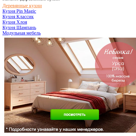
Деревянные кухни
Кухня Pin Magic
Кухня Классик
Кухня Хлоя
Кухня Шампань
Модульная мебель