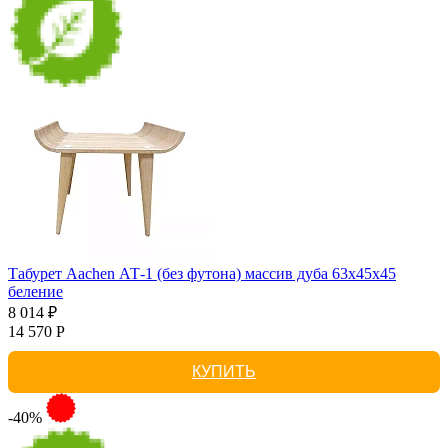
Табурет Aachen АТ-1 (без футона) массив дуба 63х45х45
беление
8 014 ₽
14 570 Р
КУПИТЬ
-40%