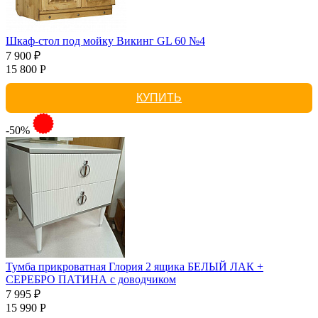
Шкаф-стол под мойку Викинг GL 60 №4
7 900 ₽
15 800 Р
КУПИТЬ
-50%
Тумба прикроватная Глория 2 ящика БЕЛЫЙ ЛАК +
СЕРЕБРО ПАТИНА с доводчиком
7 995 ₽
15 990 Р