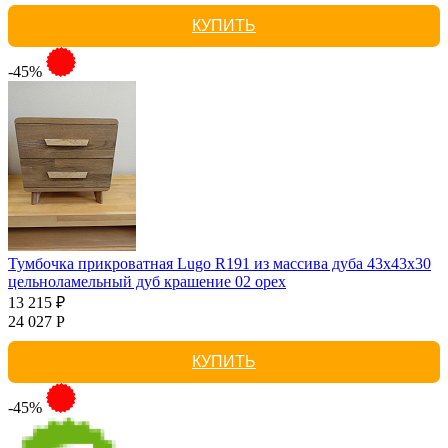
КУПИТЬ
-45%
Тумбочка прикроватная Lugo R191 из массива дуба 43х43х30
цельноламельный дуб крашение 02 орех
13 215 ₽
24 027 Р
КУПИТЬ
-45%