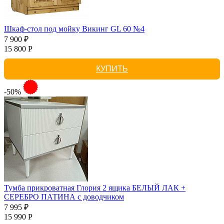
Шкаф-стол под мойку Викинг GL 60 №4
7 900 ₽
15 800 Р
КУПИТЬ
-50%
Тумба прикроватная Глория 2 ящика БЕЛЫЙ ЛАК +
СЕРЕБРО ПАТИНА с доводчиком
7 995 ₽
15 990 Р