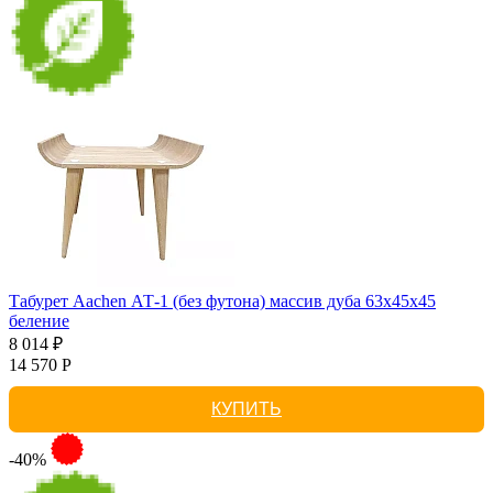
Табурет Aachen АТ-1 (без футона) массив дуба 63х45х45
беление
8 014 ₽
14 570 Р
КУПИТЬ
-40%