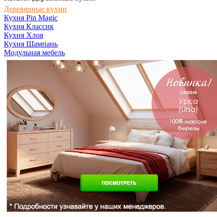
Деревянные кухни
Кухня Pin Magic
Кухня Классик
Кухня Хлоя
Кухня Шампань
Модульная мебель