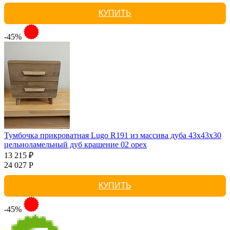
КУПИТЬ
-45%
Тумбочка прикроватная Lugo R191 из массива дуба 43х43х30
цельноламельный дуб крашение 02 орех
13 215 ₽
24 027 Р
КУПИТЬ
-45%