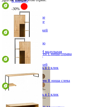
В корзину
-30%
Прихожая
Вешалки напольные
Вешалки настенные
Газетница
Зеркала для прихожей
Ключницы
Консоли
Наборы в прихожую
Обувницы
Прихожая Вилия-М модульная
Шкаф навесной Манхэттен L ниша справа
Скамьи и банкетки
от 114 952 ₽
Тумбы и комоды
70х172,8х40 см
Шкафы для прихожей
В корзину
Быстро купить в 1 клик
Шкаф навесной Манхэттен R ниша слева
от 114 952 ₽
70х172,8х40 см
В корзину
Быстро купить в 1 клик