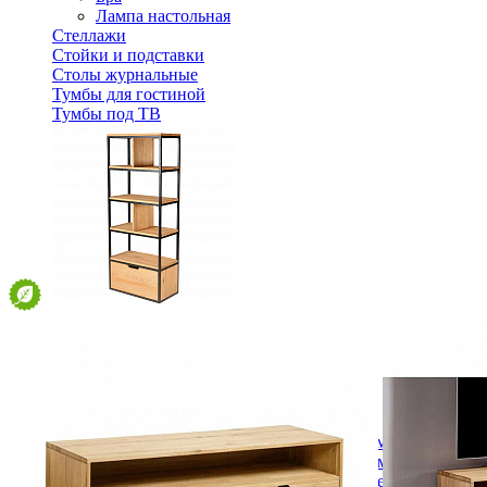
Лампа настольная
Стеллажи
Стойки и подставки
Столы журнальные
Тумбы для гостиной
Тумбы под ТВ
Стеллаж для книг с ящиком VEDA 6N+1T
35 308 ₽
В корзину
Спальня
Деревянные кровати с подъемным механизмом
Кровати односпальные с подъемным механизмом
Кровати двуспальные с подъемным механизмом