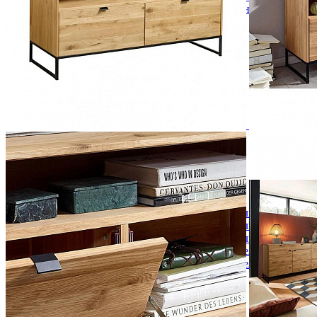
Кровати полутороспальные с подъемным механизм
Зеркала
Комоды
Кровати двуспальные
Кровати металлические
Кровати односпальные
Кровати полутороспальные
Решетки и настилы под матрас
Спальные гарнитуры
Тахта
Туалетные столики
Тумбы прикроватные
Шкафы для одежды
Антресоли на шкаф
Полки и ящики в шкаф для одежды
Шкаф 1-дверный для одежды и белья
Шкафы 2-х дверные для одежды и белья
Шкафы 3-х дверные для одежды и белья
Шкафы 4-х дверные для одежды и белья
Шкафы 5-ти дверные для одежды и белья
Шкафы 6-ти дверные для одежды и белья
Шкафы купе для одежды и белья
Шкафы угловые для одежды и белья
Ящики и короба