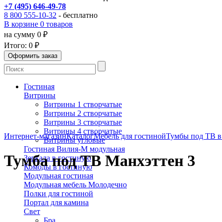
+7 (495) 646-49-78
8 800 555-10-32
- бесплатно
В корзине 0 товаров
на сумму 0 ₽
Итого:
0 ₽
Гостиная
Витрины
Витрины 1 створчатые
Витрины 2 створчатые
Витрины 3 створчатые
Витрины 4 створчатые
Интернет-магазин
Каталог
Мебель для гостиной
Тумбы под ТВ в
Витрины угловые
Гостиная Вилия-М модульная
Тумба под ТВ Манхэттен 3
Зеркала в гостиную
Комоды в гостиную
Модульная гостиная
Модульная мебель Молодечно
Полки для гостиной
Портал для камина
Свет
Бра