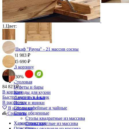
1.
Цвет:
Шкаф "Рауна" - 21 массив сосны
31 983 ₽
45 690 ₽
В корзину
-30%
Столовая
84 823 ₽
Буфеты и бары
В корзину
Комоды для кухни
Быстро купить в 1 клик
Лавки и скамьи
В рассрочку
Полки и ящики
Столы кофейные и чайные
В избранное
Столы обеденные
Сравнить
Столы квадратные из массива
Характеристики
Столы круглые из массива
Описание
Столы овальные из массива