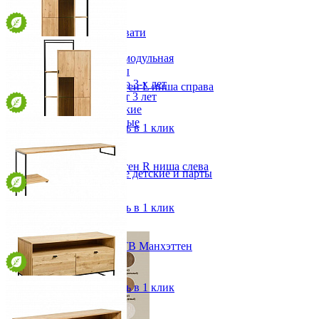
Детская
Двухъярусные кровати
Декор в детскую
Детская Вилия-М модульная
Детские гарнитуры
Детские кровати до 3-х лет
Шкаф навесной Манхэттен L ниша справа
Детские кровати от 3 лет
от 114 952 ₽
Комоды классические
70х172,8х40 см
Комоды пеленальные
В корзину
Быстро купить в 1 клик
Кровати домики
Полки детские
Стеллажи детские
Шкаф навесной Манхэттен R ниша слева
Столы письменные детские и парты
от 114 952 ₽
Тумбы для детей
70х172,8х40 см
Шведская стенка
В корзину
Быстро купить в 1 клик
Шкафы детские
Ящики и короба
Приставка к тумбе под ТВ Манхэттен
от 27 194 ₽
142х71,9х35 см
В корзину
Быстро купить в 1 клик