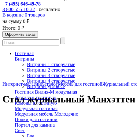
+7 (495) 646-49-78
8 800 555-10-32
- бесплатно
В корзине 0 товаров
на сумму 0 ₽
Итого:
0 ₽
Гостиная
Витрины
Витрины 1 створчатые
Витрины 2 створчатые
Витрины 3 створчатые
Витрины 4 створчатые
Интернет-магазин
Каталог
Мебель для гостиной
Журнальный сто
Витрины угловые
Гостиная Вилия-М модульная
Стол журнальный Манхэттен
Зеркала в гостиную
Комоды в гостиную
Модульная гостиная
Модульная мебель Молодечно
Полки для гостиной
Портал для камина
Свет
Бра