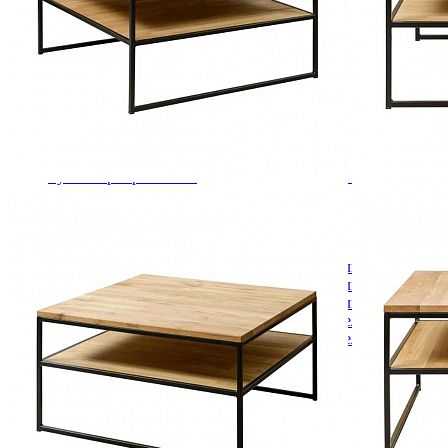
Комоды
Кровати двуспальные
Кровати металлические
Кровати односпальные
Кровати полутороспальные
Решетки и настилы под матрас
Спальные гарнитуры
Тахта
Туалетные столики
Тумбы прикроватные
Шкафы для одежды
Антресоли на шкаф
Полки и ящики в шкаф для одежды
Шкаф 1-дверный для одежды и белья
Шкафы 2-х дверные для одежды и белья
Шкафы 3-х дверные для одежды и белья
Шкафы 4-х дверные для одежды и белья
Шкафы 5-ти дверные для одежды и белья
Шкафы 6-ти дверные для одежды и белья
Шкафы купе для одежды и белья
Шкафы угловые для одежды и белья
Ящики и короба