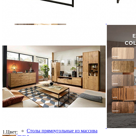
Шкаф 2х дверный Лебо
63 480 ₽
84 640 ₽
В корзину
-25%
Столовая
Буфеты и бары
Комоды для кухни
Лавки и скамьи
Полки и ящики
Столы кофейные и чайные
Столы обеденные
Столы квадратные из массива
Столы круглые из массива
Столы овальные из массива
Столы прямоугольные из массива
1.
Цвет: