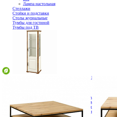
Лампа настольная
Стеллажи
Стойки и подставки
Столы журнальные
Тумбы для гостиной
Тумбы под ТВ
Шкаф комбинированный Марсель МН-126-11
60 996 ₽
В корзину
Спальня
Деревянные кровати с подъемным механизмом
Кровати односпальные с подъемным механизмом
Кровати двуспальные с подъемным механизмом
Кровати полутороспальные с подъемным механизм
Зеркала