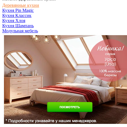
Деревянные кухни
Кухня Pin Magic
Кухня Классик
Кухня Хлоя
Кухня Шампань
Модульная мебель