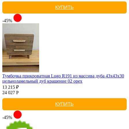
КУПИТЬ
-45%
Тумбочка прикроватная Lugo R191 из массива дуба 43х43х30
цельноламельный дуб крашение 02 орех
13 215 ₽
24 027 Р
КУПИТЬ
-45%