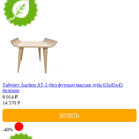
Табурет Aachen АТ-1 (без футона) массив дуба 63х45х45
беление
8 014 ₽
14 570 Р
КУПИТЬ
-40%