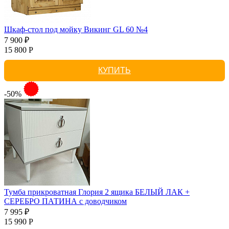
Шкаф-стол под мойку Викинг GL 60 №4
7 900 ₽
15 800 Р
КУПИТЬ
-50%
Тумба прикроватная Глория 2 ящика БЕЛЫЙ ЛАК +
СЕРЕБРО ПАТИНА с доводчиком
7 995 ₽
15 990 Р