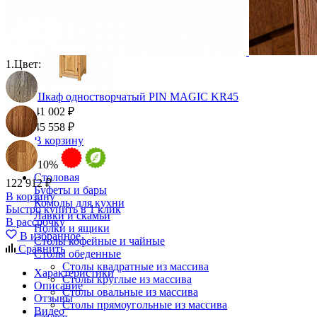
1.
Цвет:
Шкаф одностворчатый PIN MAGIC KR45
41 002 ₽
45 558 ₽
В корзину
-10%
Столовая
122 912 ₽
Буфеты и бары
В корзину
Комоды для кухни
Быстро купить в 1 клик
Лавки и скамьи
В рассрочку
Полки и ящики
В избранное
Столы кофейные и чайные
Сравнить
Столы обеденные
Столы квадратные из массива
Характеристики
Столы круглые из массива
Описание
Столы овальные из массива
Отзывы
Столы прямоугольные из массива
Видео