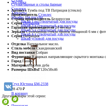
Стулья
Доставка
Стулья барные и столы барные
Сундуки
Артикул
Тумба под ТВ Патриция (стекло)
Табуреты
Производитель
Стэнлес
Шкафы для посуды
Страна производитель
Белоруссия
Шкаф 1-но створчатый для посуды
Серия
Патриция
Шкаф 2-х створчатый для посуды
Гарантия производителя
24 месяца
Шкаф 3-х створчатый для посуды
Зеркало
Столешница стекло бронза толщиной 6 мм с фот
Шкаф 4-х створчатый для посуды
Серия
Патриция
Шкаф угловой для посуды
Отделка
Натуральное масло.
Стиль мебели
Скандинавский
Вид поставки
Собран
Фурнитура
В ящиках направляющие скрытого монтажа 
Город
Пинск
Материал
Массив дуба
Размеры ШхВхГ
120х58х46
Стул Юстина БМ-2338
28 470 ₽
В корзину
Другие товары этой серии:
Прихожая