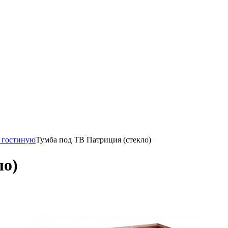
 гостиную
Тумба под ТВ Патриция (стекло)
ло)