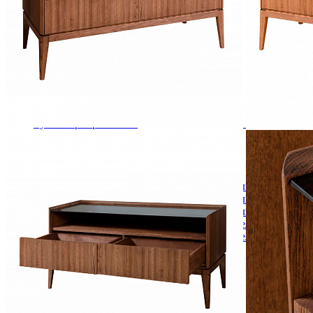
Комоды
Кровати двуспальные
Кровати металлические
Кровати односпальные
Кровати полутороспальные
Решетки и настилы под матрас
Спальные гарнитуры
Тахта
Туалетные столики
Тумбы прикроватные
Шкафы для одежды
Антресоли на шкаф
Полки и ящики в шкаф для одежды
Шкаф 1-дверный для одежды и белья
Шкафы 2-х дверные для одежды и белья
Шкафы 3-х дверные для одежды и белья
Шкафы 4-х дверные для одежды и белья
Шкафы 5-ти дверные для одежды и белья
Шкафы 6-ти дверные для одежды и белья
Шкафы купе для одежды и белья
Шкафы угловые для одежды и белья
Ящики и короба