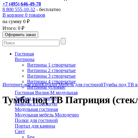
+7 (495) 646-49-78
8 800 555-10-32
- бесплатно
В корзине 0 товаров
на сумму 0 ₽
Итого:
0 ₽
Гостиная
Витрины
Витрины 1 створчатые
Витрины 2 створчатые
Витрины 3 створчатые
Витрины 4 створчатые
Интернет-магазин
Каталог
Мебель для гостиной
Тумбы под ТВ в
Витрины угловые
Гостиная Вилия-М модульная
Тумба под ТВ Патриция (стек
Зеркала в гостиную
Комоды в гостиную
Модульная гостиная
Модульная мебель Молодечно
Полки для гостиной
Портал для камина
Свет
Бра