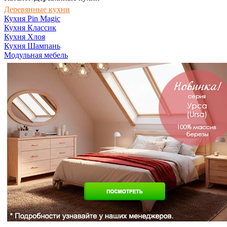
Деревянные кухни
Кухня Pin Magic
Кухня Классик
Кухня Хлоя
Кухня Шампань
Модульная мебель