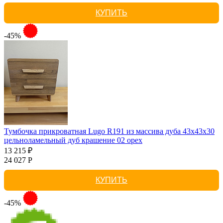
КУПИТЬ
-45%
Тумбочка прикроватная Lugo R191 из массива дуба 43х43х30
цельноламельный дуб крашение 02 орех
13 215 ₽
24 027 Р
КУПИТЬ
-45%