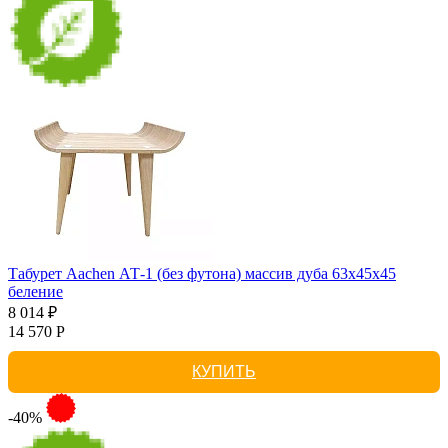
Табурет Aachen АТ-1 (без футона) массив дуба 63х45х45
беление
8 014 ₽
14 570 Р
КУПИТЬ
-40%