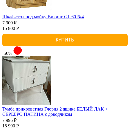
Шкаф-стол под мойку Викинг GL 60 №4
7 900 ₽
15 800 Р
КУПИТЬ
-50%
Тумба прикроватная Глория 2 ящика БЕЛЫЙ ЛАК +
СЕРЕБРО ПАТИНА с доводчиком
7 995 ₽
15 990 Р