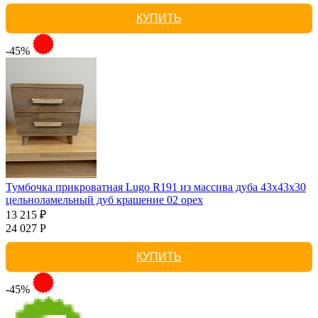
КУПИТЬ
-45%
Тумбочка прикроватная Lugo R191 из массива дуба 43х43х30
цельноламельный дуб крашение 02 орех
13 215 ₽
24 027 Р
КУПИТЬ
-45%