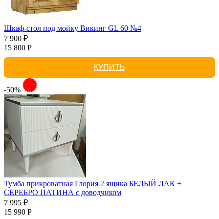
Шкаф-стол под мойку Викинг GL 60 №4
7 900 ₽
15 800 Р
КУПИТЬ
-50%
Тумба прикроватная Глория 2 ящика БЕЛЫЙ ЛАК +
СЕРЕБРО ПАТИНА с доводчиком
7 995 ₽
15 990 Р