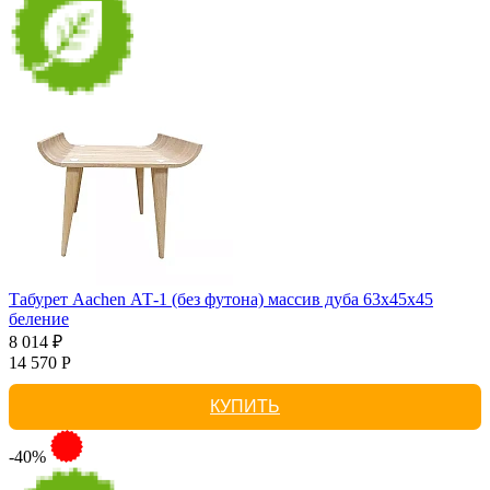
Табурет Aachen АТ-1 (без футона) массив дуба 63х45х45
беление
8 014 ₽
14 570 Р
КУПИТЬ
-40%