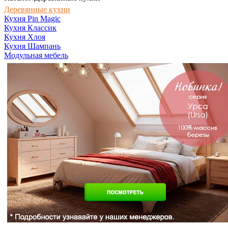
Деревянные кухни
Кухня Pin Magic
Кухня Классик
Кухня Хлоя
Кухня Шампань
Модульная мебель