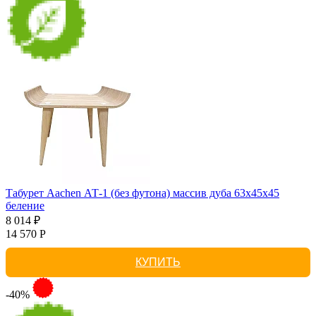
Табурет Aachen АТ-1 (без футона) массив дуба 63х45х45
беление
8 014 ₽
14 570 Р
КУПИТЬ
-40%