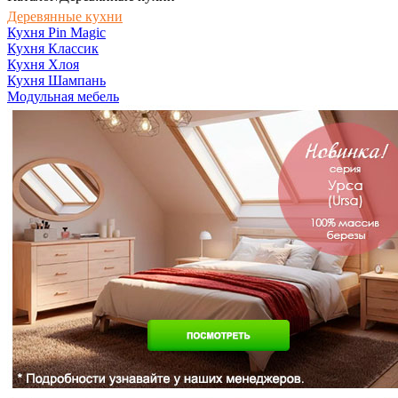
Деревянные кухни
Кухня Pin Magic
Кухня Классик
Кухня Хлоя
Кухня Шампань
Модульная мебель