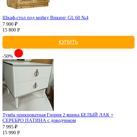
Шкаф-стол под мойку Викинг GL 60 №4
7 900 ₽
15 800 Р
КУПИТЬ
-50%
Тумба прикроватная Глория 2 ящика БЕЛЫЙ ЛАК +
СЕРЕБРО ПАТИНА с доводчиком
7 995 ₽
15 990 Р