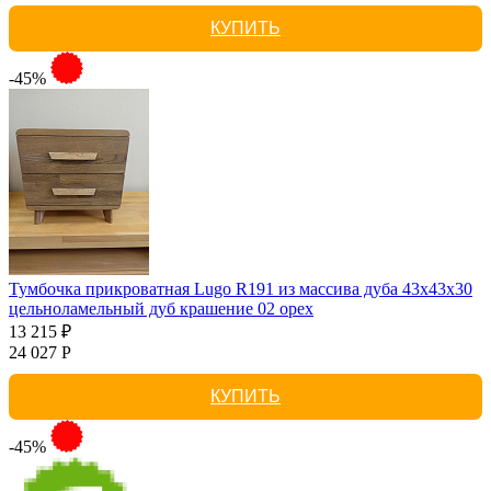
КУПИТЬ
-45%
Тумбочка прикроватная Lugo R191 из массива дуба 43х43х30
цельноламельный дуб крашение 02 орех
13 215 ₽
24 027 Р
КУПИТЬ
-45%