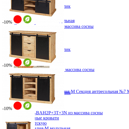
160х58х52 см
Консоли
В корзину
Быстро купить в 1 клик
Наборы в прихожую
Обувницы
Прихожая Вилия-М модульная
-10%
Скамьи и банкетки
Тумба ROLLER-TBR4P+2N из массива сосны
Тумбы и комоды
от 22 779 ₽
Шкафы для прихожей
от 25 310 ₽
120х46х55 см
В корзину
Быстро купить в 1 клик
-10%
Комод ROLLER-BAH2P+3T из массива сосны
от 52 898 ₽
от 58 776 ₽
170х90х50 см
Модульная прихожая Вилия-М Секция антресольная №7 
В корзину
Быстро купить в 1 клик
11 832 ₽
-10%
Комод ROLLER-BAH2P+3T+3N из массива сосны
Детская
Двухъярусные кровати
от 52 428 ₽
Декор в детскую
от 58 253 ₽
Детская Вилия-М модульная