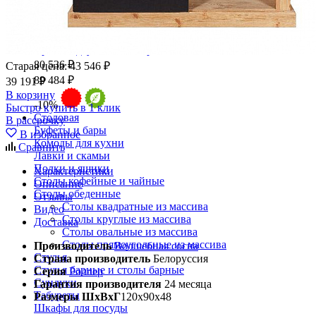
Кровать двуспальная Престиж ГМ 5981, 160х200
80 536 ₽
Старая цена:
43 546 ₽
89 484 ₽
39 191 ₽
В корзину
-10%
Быстро купить в 1 клик
Столовая
В рассрочку
Буфеты и бары
В избранное
Комоды для кухни
Сравнить
Лавки и скамьи
Полки и ящики
Характеристики
Столы кофейные и чайные
Описание
Столы обеденные
Отзывы
Столы квадратные из массива
Видео
Столы круглые из массива
Доставка
Столы овальные из массива
Столы прямоугольные из массива
Производитель
Волшебная сосна
Стулья
Страна производитель
Белоруссия
Стулья барные и столы барные
Серия
Роллер
Сундуки
Гарантия производителя
24 месяца
Табуреты
Размеры ШхВхГ
120х90х48
Шкафы для посуды