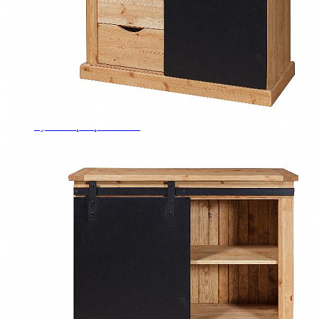
Комоды
Кровати двуспальные
Кровати металлические
Кровати односпальные
Кровати полутороспальные
Решетки и настилы под матрас
Спальные гарнитуры
Тахта
Туалетные столики
Тумбы прикроватные
Шкафы для одежды
Антресоли на шкаф
Полки и ящики в шкаф для одежды
Шкаф 1-дверный для одежды и белья
Шкафы 2-х дверные для одежды и белья
Шкафы 3-х дверные для одежды и белья
Шкафы 4-х дверные для одежды и белья
Шкафы 5-ти дверные для одежды и белья
Шкафы 6-ти дверные для одежды и белья
Шкафы купе для одежды и белья
Шкафы угловые для одежды и белья
Ящики и короба