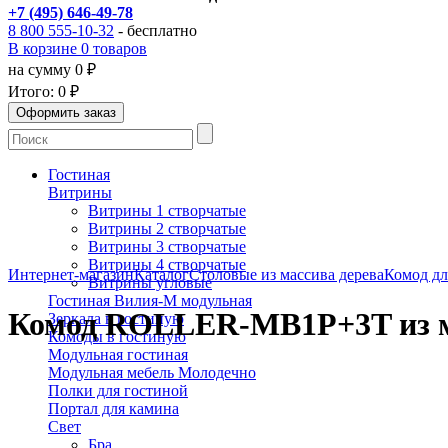
+7 (495) 646-49-78
8 800 555-10-32
- бесплатно
В корзине 0 товаров
на сумму 0 ₽
Итого:
0 ₽
Гостиная
Витрины
Витрины 1 створчатые
Витрины 2 створчатые
Витрины 3 створчатые
Витрины 4 створчатые
Интернет-магазин
Каталог
Столовые из массива дерева
Комод дл
Витрины угловые
Гостиная Вилия-М модульная
Комод ROLLER-MB1P+3T из м
Зеркала в гостиную
Комоды в гостиную
Модульная гостиная
Модульная мебель Молодечно
Полки для гостиной
Портал для камина
Свет
Бра