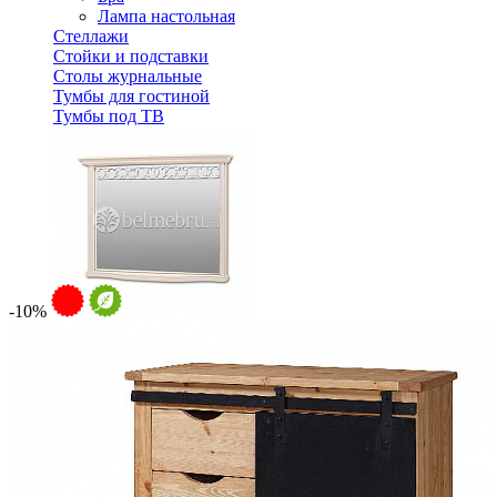
Лампа настольная
Стеллажи
Стойки и подставки
Столы журнальные
Тумбы для гостиной
Тумбы под ТВ
-10%
Зеркало Оскар ММ-210-28
53 220 ₽
В корзину
Спальня
Деревянные кровати с подъемным механизмом
Кровати односпальные с подъемным механизмом
Кровати двуспальные с подъемным механизмом
Кровати полутороспальные с подъемным механизм
Зеркала