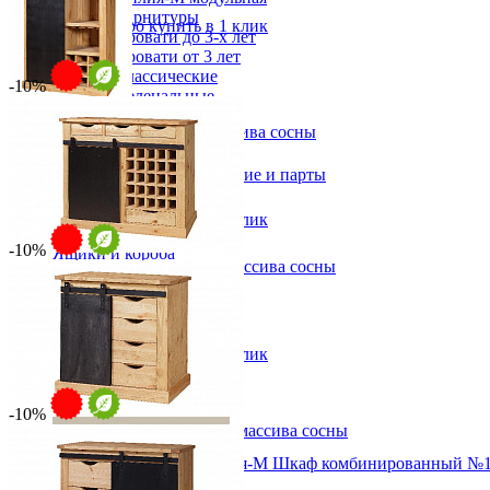
170х90х50 см
Детские гарнитуры
В корзину
Быстро купить в 1 клик
Детские кровати до 3-х лет
Детские кровати от 3 лет
Комоды классические
-10%
Комоды пеленальные
Кровати домики
Бар ROLLER-MHBAR из массива сосны
Полки детские
от 41 765 ₽
Стеллажи детские
Столы письменные детские и парты
от 46 405 ₽
Тумбы для детей
110х135х50 см
Шведская стенка
В корзину
Быстро купить в 1 клик
Шкафы детские
-10%
Ящики и короба
Бар ROLLER-BAR1P+4T из массива сосны
от 56 659 ₽
от 62 954 ₽
125х100х55 см
В корзину
Быстро купить в 1 клик
-10%
Комод ROLLER-MB1P+4T из массива сосны
от 32 096 ₽
Модульная детская Вилия-М Шкаф комбинированный №
от 35 662 ₽
64 488 ₽