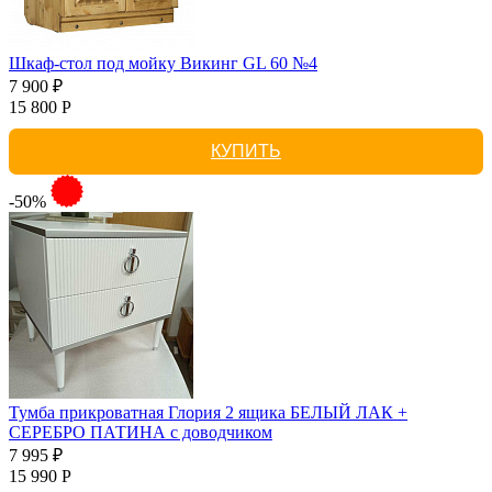
Шкаф-стол под мойку Викинг GL 60 №4
7 900 ₽
15 800 Р
КУПИТЬ
-50%
Тумба прикроватная Глория 2 ящика БЕЛЫЙ ЛАК +
СЕРЕБРО ПАТИНА с доводчиком
7 995 ₽
15 990 Р