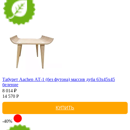
Табурет Aachen АТ-1 (без футона) массив дуба 63х45х45
беление
8 014 ₽
14 570 Р
КУПИТЬ
-40%