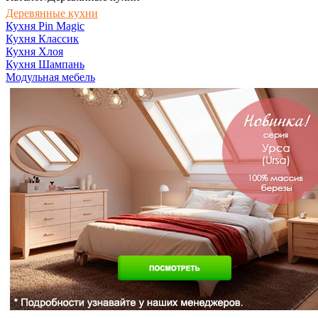
Деревянные кухни
Кухня Pin Magic
Кухня Классик
Кухня Хлоя
Кухня Шампань
Модульная мебель