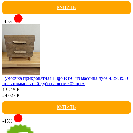
КУПИТЬ
-45%
Тумбочка прикроватная Lugo R191 из массива дуба 43х43х30
цельноламельный дуб крашение 02 орех
13 215 ₽
24 027 Р
КУПИТЬ
-45%