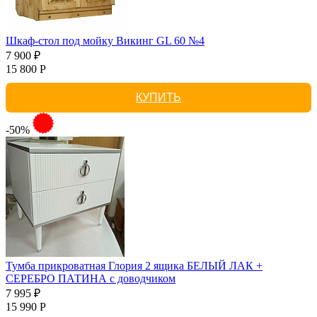
Шкаф-стол под мойку Викинг GL 60 №4
7 900 ₽
15 800 Р
КУПИТЬ
-50%
Тумба прикроватная Глория 2 ящика БЕЛЫЙ ЛАК +
СЕРЕБРО ПАТИНА с доводчиком
7 995 ₽
15 990 Р