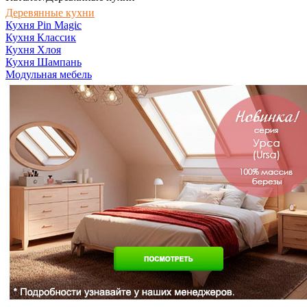
Деревянные кухни
Кухня Pin Magic
Кухня Классик
Кухня Хлоя
Кухня Шампань
Модульная мебель