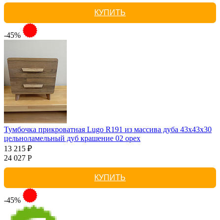
КУПИТЬ
-45%
Тумбочка прикроватная Lugo R191 из массива дуба 43х43х30
цельноламельный дуб крашение 02 орех
13 215 ₽
24 027 Р
КУПИТЬ
-45%