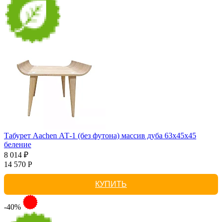
Табурет Aachen АТ-1 (без футона) массив дуба 63х45х45
беление
8 014 ₽
14 570 Р
КУПИТЬ
-40%