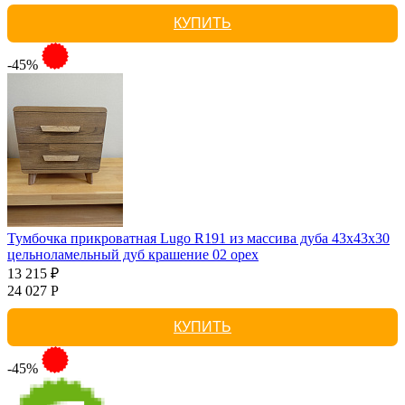
КУПИТЬ
-45%
Тумбочка прикроватная Lugo R191 из массива дуба 43х43х30
цельноламельный дуб крашение 02 орех
13 215 ₽
24 027 Р
КУПИТЬ
-45%