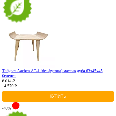
Табурет Aachen АТ-1 (без футона) массив дуба 63х45х45
беление
8 014 ₽
14 570 Р
КУПИТЬ
-40%