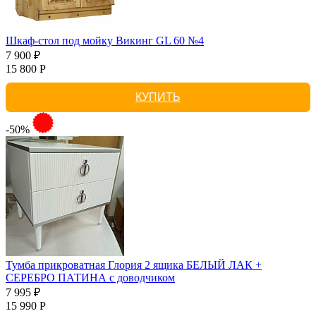
Шкаф-стол под мойку Викинг GL 60 №4
7 900 ₽
15 800 Р
КУПИТЬ
-50%
Тумба прикроватная Глория 2 ящика БЕЛЫЙ ЛАК +
СЕРЕБРО ПАТИНА с доводчиком
7 995 ₽
15 990 Р