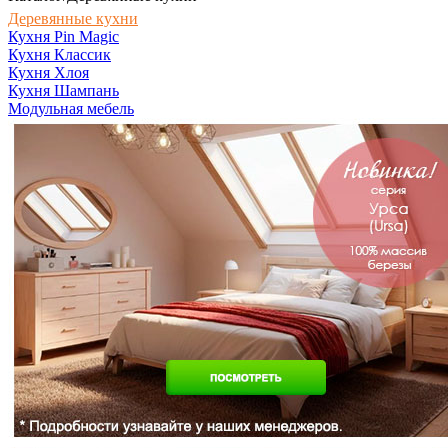
Деревянные кухни
Кухня Pin Magic
Кухня Классик
Кухня Хлоя
Кухня Шампань
Модульная мебель