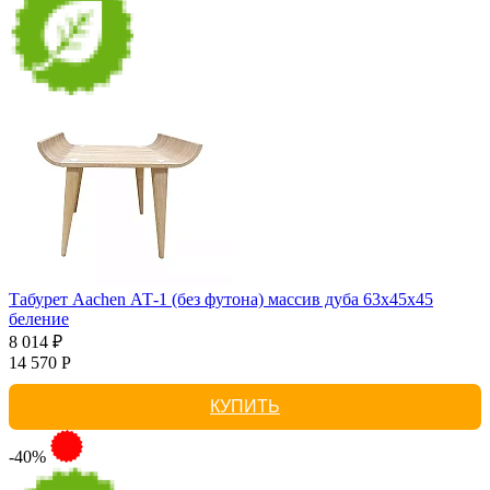
Табурет Aachen АТ-1 (без футона) массив дуба 63х45х45
беление
8 014 ₽
14 570 Р
КУПИТЬ
-40%