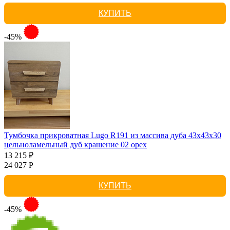
КУПИТЬ
-45%
Тумбочка прикроватная Lugo R191 из массива дуба 43х43х30
цельноламельный дуб крашение 02 орех
13 215 ₽
24 027 Р
КУПИТЬ
-45%