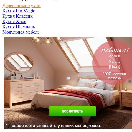
Деревянные кухни
Кухня Pin Magic
Кухня Классик
Кухня Хлоя
Кухня Шампань
Модульная мебель