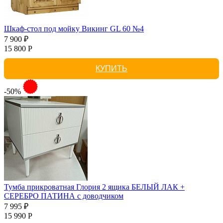
Шкаф-стол под мойку Викинг GL 60 №4
7 900 ₽
15 800 Р
КУПИТЬ
-50%
Тумба прикроватная Глория 2 ящика БЕЛЫЙ ЛАК +
СЕРЕБРО ПАТИНА с доводчиком
7 995 ₽
15 990 Р