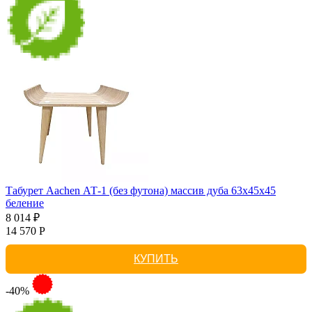
Табурет Aachen АТ-1 (без футона) массив дуба 63х45х45
беление
8 014 ₽
14 570 Р
КУПИТЬ
-40%