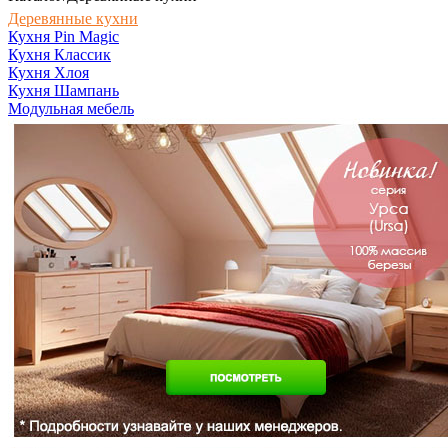
Деревянные кухни
Кухня Pin Magic
Кухня Классик
Кухня Хлоя
Кухня Шампань
Модульная мебель