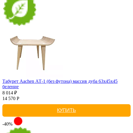
Табурет Aachen АТ-1 (без футона) массив дуба 63х45х45
беление
8 014 ₽
14 570 Р
КУПИТЬ
-40%