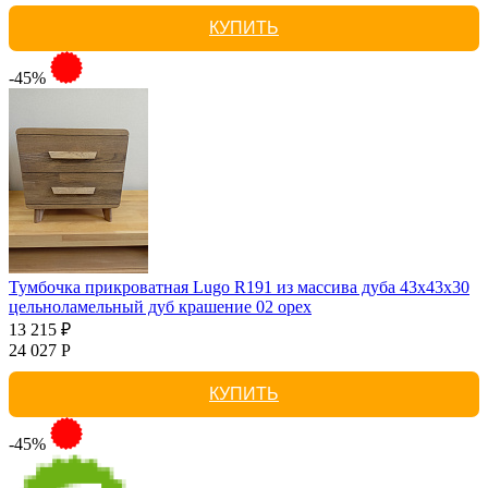
КУПИТЬ
-45%
Тумбочка прикроватная Lugo R191 из массива дуба 43х43х30
цельноламельный дуб крашение 02 орех
13 215 ₽
24 027 Р
КУПИТЬ
-45%