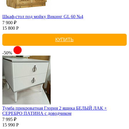
Шкаф-стол под мойку Викинг GL 60 №4
7 900 ₽
15 800 Р
КУПИТЬ
-50%
Тумба прикроватная Глория 2 ящика БЕЛЫЙ ЛАК +
СЕРЕБРО ПАТИНА с доводчиком
7 995 ₽
15 990 Р