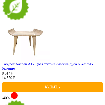
Табурет Aachen АТ-1 (без футона) массив дуба 63х45х45
беление
8 014 ₽
14 570 Р
КУПИТЬ
-40%