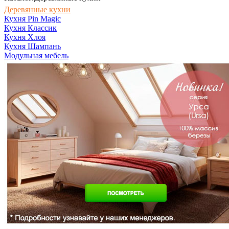
Деревянные кухни
Кухня Pin Magic
Кухня Классик
Кухня Хлоя
Кухня Шампань
Модульная мебель