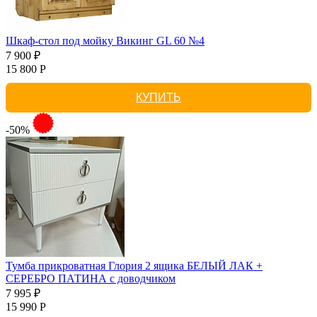
Шкаф-стол под мойку Викинг GL 60 №4
7 900 ₽
15 800 Р
КУПИТЬ
-50%
Тумба прикроватная Глория 2 ящика БЕЛЫЙ ЛАК +
СЕРЕБРО ПАТИНА с доводчиком
7 995 ₽
15 990 Р