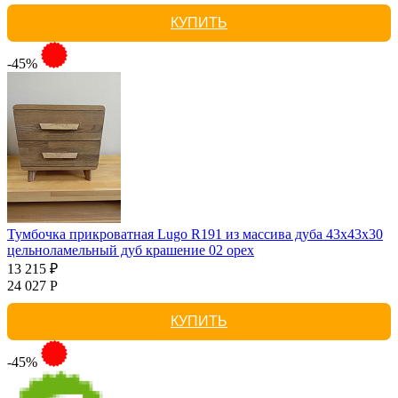
КУПИТЬ
-45%
Тумбочка прикроватная Lugo R191 из массива дуба 43х43х30
цельноламельный дуб крашение 02 орех
13 215 ₽
24 027 Р
КУПИТЬ
-45%