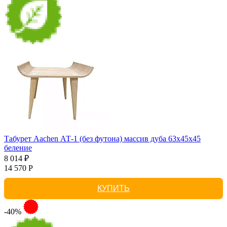
Табурет Aachen АТ-1 (без футона) массив дуба 63х45х45
беление
8 014 ₽
14 570 Р
КУПИТЬ
-40%