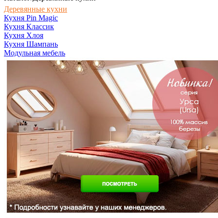
Деревянные кухни
Кухня Pin Magic
Кухня Классик
Кухня Хлоя
Кухня Шампань
Модульная мебель