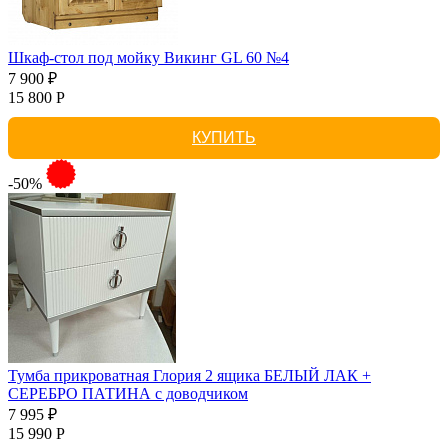
Шкаф-стол под мойку Викинг GL 60 №4
7 900 ₽
15 800 Р
КУПИТЬ
-50%
Тумба прикроватная Глория 2 ящика БЕЛЫЙ ЛАК +
СЕРЕБРО ПАТИНА с доводчиком
7 995 ₽
15 990 Р