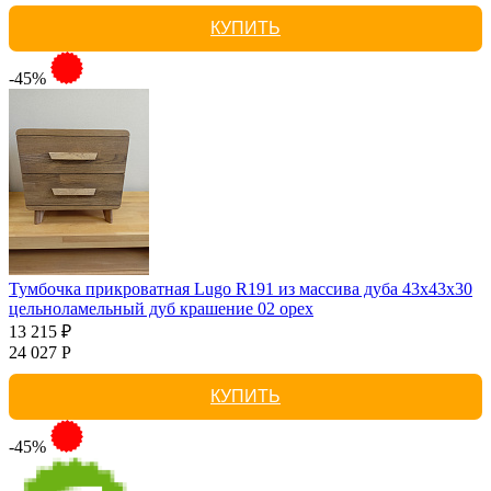
КУПИТЬ
-45%
Тумбочка прикроватная Lugo R191 из массива дуба 43х43х30
цельноламельный дуб крашение 02 орех
13 215 ₽
24 027 Р
КУПИТЬ
-45%