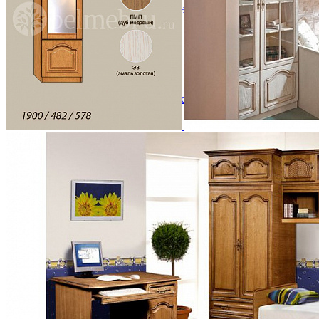
Кровати полутороспальные с подъемным механизм
Зеркала
Комоды
Кровати двуспальные
Кровати металлические
Кровати односпальные
Кровати полутороспальные
Решетки и настилы под матрас
Спальные гарнитуры
Тахта
Туалетные столики
Тумбы прикроватные
Шкафы для одежды
Антресоли на шкаф
Полки и ящики в шкаф для одежды
Шкаф 1-дверный для одежды и белья
Шкафы 2-х дверные для одежды и белья
Шкафы 3-х дверные для одежды и белья
Шкафы 4-х дверные для одежды и белья
Шкафы 5-ти дверные для одежды и белья
Шкафы 6-ти дверные для одежды и белья
Шкафы купе для одежды и белья
Шкафы угловые для одежды и белья
Ящики и короба