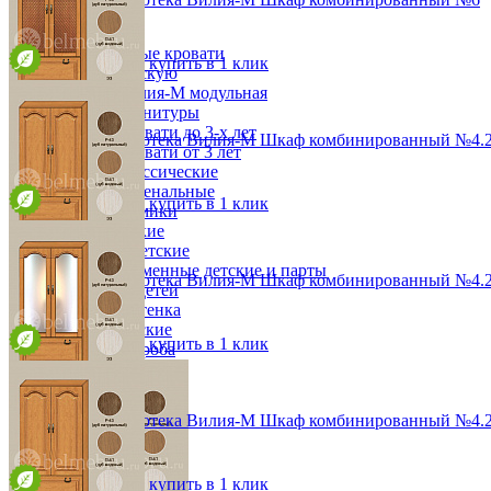
от 39 996 ₽
Детская
48,2х190х36,8 см
Двухъярусные кровати
В корзину
Быстро купить в 1 клик
Декор в детскую
Детская Вилия-М модульная
Детские гарнитуры
Детские кровати до 3-х лет
Модульная библиотека Вилия-М Шкаф комбинированный №4.2
Детские кровати от 3 лет
от 84 576 ₽
Комоды классические
96,4х190х36,8 см
Комоды пеленальные
В корзину
Быстро купить в 1 клик
Кровати домики
Полки детские
Стеллажи детские
Столы письменные детские и парты
Модульная библиотека Вилия-М Шкаф комбинированный №4.
Тумбы для детей
от 78 552 ₽
Шведская стенка
96,4х190х36,8 см
Шкафы детские
В корзину
Быстро купить в 1 клик
Ящики и короба
Модульная библиотека Вилия-М Шкаф комбинированный №4.2
от 80 988 ₽
96,4х190х36,8 см
В корзину
Быстро купить в 1 клик