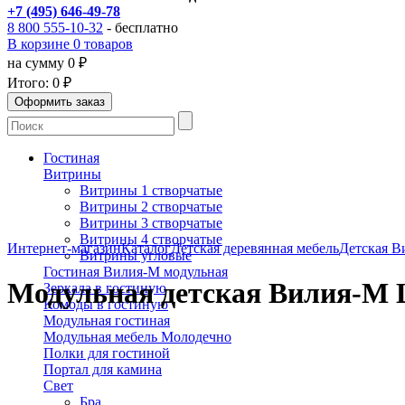
+7 (495) 646-49-78
8 800 555-10-32
- бесплатно
В корзине 0 товаров
на сумму 0 ₽
Итого:
0 ₽
Гостиная
Витрины
Витрины 1 створчатые
Витрины 2 створчатые
Витрины 3 створчатые
Витрины 4 створчатые
Интернет-магазин
Каталог
Детская деревянная мебель
Детская В
Витрины угловые
Гостиная Вилия-М модульная
Модульная детская Вилия-М
Зеркала в гостиную
Комоды в гостиную
Модульная гостиная
Модульная мебель Молодечно
Полки для гостиной
Портал для камина
Свет
Бра