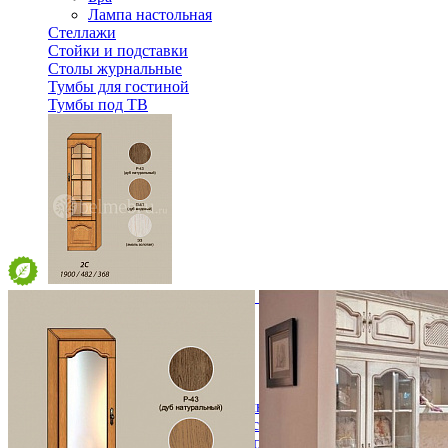
Лампа настольная
Стеллажи
Стойки и подставки
Столы журнальные
Тумбы для гостиной
Тумбы под ТВ
Модульная гостиная Вилия-М Шкаф комбинированный 
42 384 ₽
В корзину
Спальня
Деревянные кровати с подъемным механизмом
Кровати односпальные с подъемным механизмом
Кровати двуспальные с подъемным механизмом