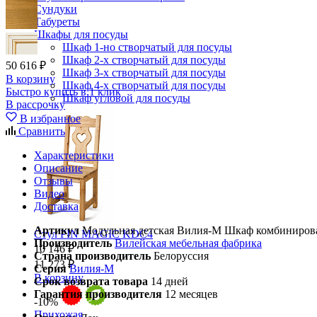
Сундуки
Табуреты
Шкафы для посуды
Шкаф 1-но створчатый для посуды
Шкаф 2-х створчатый для посуды
50 616 ₽
Шкаф 3-х створчатый для посуды
В корзину
Шкаф 4-х створчатый для посуды
Быстро купить в 1 клик
Шкаф угловой для посуды
В рассрочку
В избранное
Сравнить
Характеристики
Описание
Отзывы
Видео
Доставка
Артикул
Модульная детская Вилия-М Шкаф комбиниров
Стул PIN MAGIC KDC4
Производитель
Вилейская мебельная фабрика
10 146 ₽
Страна производитель
Белоруссия
11 273 ₽
Серия
Вилия-М
В корзину
Срок возврата товара
14 дней
Гарантия производителя
12 месяцев
-10%
Прихожая