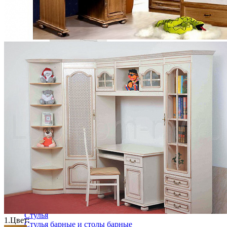
Комод София МН-025-11
36 719 ₽
В корзину
Столовая
Буфеты и бары
Комоды для кухни
Лавки и скамьи
Полки и ящики
Столы кофейные и чайные
Столы обеденные
Столы квадратные из массива
Столы круглые из массива
Столы овальные из массива
Столы прямоугольные из массива
Стулья
1.
Цвет:
Стулья барные и столы барные