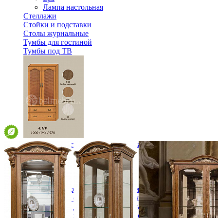
Лампа настольная
Стеллажи
Стойки и подставки
Столы журнальные
Тумбы для гостиной
Тумбы под ТВ
Модульная гостиная Вилия-М Шкаф комбинированный №
99 696 ₽
Спальня
Деревянные кровати с подъемным механизмом
Кровати односпальные с подъемным механизмом
Кровати двуспальные с подъемным механизмом
Кровати полутороспальные с подъемным механизм