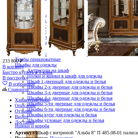
Зеркала
Комоды
Кровати двуспальные
Кровати металлические
Кровати односпальные
Кровати полутороспальные
Решетки и настилы под матрас
Спальные гарнитуры
Тахта
Туалетные столики
Тумбы прикроватные
233 800 ₽
Шкафы для одежды
В корзину
Антресоли на шкаф
Быстро купить в 1 клик
Полки и ящики в шкаф для одежды
В рассрочку
Шкаф 1-дверный для одежды и белья
В избранное
Шкафы 2-х дверные для одежды и белья
Сравнить
Шкафы 3-х дверные для одежды и белья
Шкафы 4-х дверные для одежды и белья
Характеристики
Шкафы 5-ти дверные для одежды и белья
Описание
Шкафы 6-ти дверные для одежды и белья
Отзывы
Шкафы купе для одежды и белья
Видео
Шкафы угловые для одежды и белья
Доставка
Ящики и короба
Артикул
Шкаф с витриной "Альба 8" П 485.08-01 палисандр