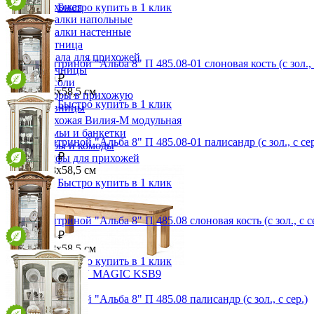
Прихожая
В корзину
Быстро купить в 1 клик
Вешалки напольные
Вешалки настенные
Газетница
Зеркала для прихожей
Шкаф с витриной "Альба 8" П 485.08-01 слоновая кость (с зол., 
Ключницы
от 233 800 ₽
Консоли
88,8х217,8х58,5 см
Наборы в прихожую
В корзину
Быстро купить в 1 клик
Обувницы
Прихожая Вилия-М модульная
Скамьи и банкетки
Шкаф с витриной "Альба 8" П 485.08-01 палисандр (с зол., с сер
Тумбы и комоды
от 233 800 ₽
Шкафы для прихожей
88,8х217,8х58,5 см
В корзину
Быстро купить в 1 клик
Шкаф с витриной "Альба 8" П 485.08 слоновая кость (с зол., с с
от 233 800 ₽
88,8х217,8х58,5 см
В корзину
Быстро купить в 1 клик
Скамья PIN MAGIC KSB9
10 179 ₽
Шкаф с витриной "Альба 8" П 485.08 палисандр (с зол., с сер.)
11 310 ₽
от 233 800 ₽