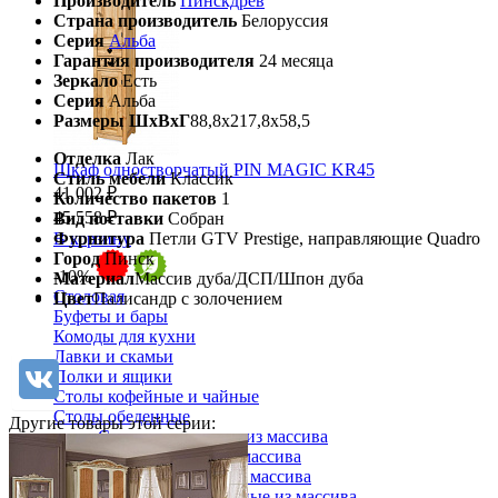
Производитель
Пинскдрев
Страна производитель
Белоруссия
Серия
Альба
Гарантия производителя
24 месяца
Зеркало
Есть
Серия
Альба
Размеры ШхВхГ
88,8х217,8х58,5
Отделка
Лак
Шкаф одностворчатый PIN MAGIC KR45
Стиль мебели
Классик
41 002 ₽
Количество пакетов
1
45 558 ₽
Вид поставки
Собран
Фурнитура
Петли GTV Prestige, направляющие Quadro
В корзину
Город
Пинск
-10%
Материал
Массив дуба/ДСП/Шпон дуба
Столовая
Цвет
Палисандр с золочением
Буфеты и бары
Комоды для кухни
Лавки и скамьи
Полки и ящики
Столы кофейные и чайные
Столы обеденные
Другие товары этой серии:
Столы квадратные из массива
Столы круглые из массива
Столы овальные из массива
Столы прямоугольные из массива