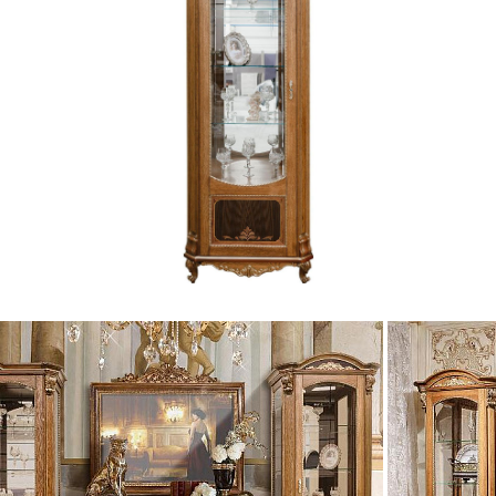
4.1 ГР
ом