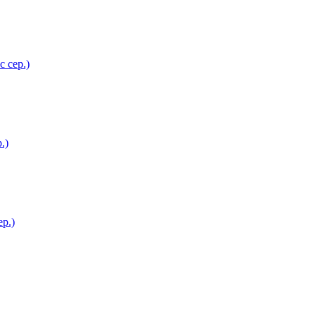
с сер.)
.)
ер.)