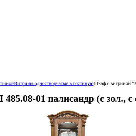
стиной
Витрины одностворчатые в гостиную
Шкаф с витриной "Ал
85.08-01 палисандр (с зол., с 