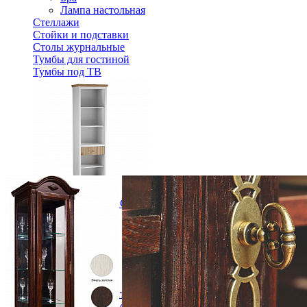
Лампа настольная
Стеллажи
Стойки и подставки
Столы журнальные
Тумбы для гостиной
Тумбы под ТВ
Стеллаж для книг Сканди 01 с ящиком белый/антик
23 156 ₽
33 080 ₽
В корзину
-30%
Спальня
Деревянные кровати с подъемным механизмом
Кровати односпальные с подъемным механизмом