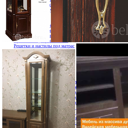
Кровати двуспальные с подъемным механизмом
Кровати полутороспальные с подъемным механизм
Зеркала
Комоды
Кровати двуспальные
Кровати металлические
Кровати односпальные
Кровати полутороспальные
Решетки и настилы под матрас
Спальные гарнитуры
Тахта
Туалетные столики
Тумбы прикроватные
Шкафы для одежды
Антресоли на шкаф
Полки и ящики в шкаф для одежды
Шкаф 1-дверный для одежды и белья
Шкафы 2-х дверные для одежды и белья
Шкафы 3-х дверные для одежды и белья
Шкафы 4-х дверные для одежды и белья
Шкафы 5-ти дверные для одежды и белья
Шкафы 6-ти дверные для одежды и белья
Шкафы купе для одежды и белья
Шкафы угловые для одежды и белья