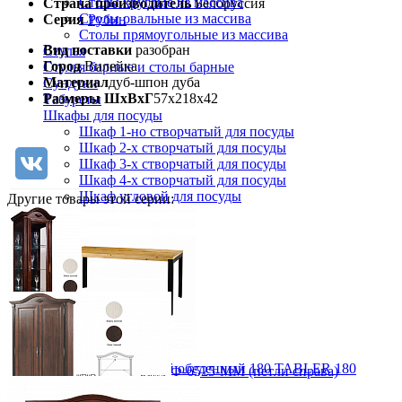
Столы круглые из массива
Страна производитель
Белоруссия
Столы овальные из массива
Серия
Рубин
Столы прямоугольные из массива
Вид поставки
разобран
Стулья
Город
Вилейка
Стулья барные и столы барные
Материал
дуб-шпон дуба
Сундуки
Размеры ШхВхГ
57х218х42
Табуреты
Шкафы для посуды
Шкаф 1-но створчатый для посуды
Шкаф 2-х створчатый для посуды
Шкаф 3-х створчатый для посуды
Шкаф 4-х створчатый для посуды
Шкаф угловой для посуды
Другие товары этой серии:
Стол прямоугольный обеденный 180 TABLER 180
Шкаф витрина Рубин, ВМФ-6525-ММ (петли справа)
28 840 ₽
от 82 320 ₽