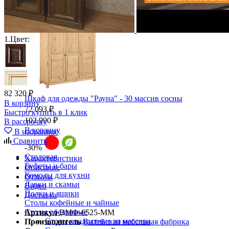
Ящики и короба
1.
Цвет:
82 320 ₽
Шкаф для одежды "Рауна" - 30 массив сосны
В корзину
72 093 ₽
Быстро купить в 1 клик
102 990 ₽
В рассрочку
В корзину
В избранное
Сравнить
-30%
Столовая
Характеристики
Буфеты и бары
Описание
Комоды для кухни
Отзывы
Лавки и скамьи
Видео
Полки и ящики
Доставка
Столы кофейные и чайные
Столы обеденные
Артикул
ВМФ-6525-ММ
Столы квадратные из массива
Производитель
Вилейская мебельная фабрика