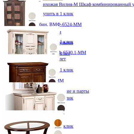
от 82 320 ₽
Модульная прихожая Вилия-М Шкаф комбинированный 
57х218х42 см
57 024 ₽
В корзину
Быстро купить в 1 клик
Шкаф витрина Рубин, ВМФ-6524-ММ
Детская
от 103 188 ₽
Двухъярусные кровати
95х218х42 см
Декор в детскую
В корзину
Быстро купить в 1 клик
Детская Вилия-М модульная
Детские гарнитуры
Шкаф для книг Рубин, ВМФ-6530.1-ММ
Детские кровати до 3-х лет
от 106 416 ₽
Детские кровати от 3 лет
Комоды классические
95х218х42 см
Комоды пеленальные
В корзину
Быстро купить в 1 клик
Кровати домики
Полки детские
Тумба Рубин, ВМФ-6528-ММ
Стеллажи детские
от 85 872 ₽
Столы письменные детские и парты
137х137х43 см
Шкаф-витрина "Луи Филипп ОВ 28.01"
Тумбы для детей
В корзину
Быстро купить в 1 клик
Шведская стенка
Шкафы детские
Тумба Рубин, ВМФ-6504-ММ
Ящики и короба
от 47 028 ₽
96х81х43 см
В корзину
Быстро купить в 1 клик
Тумба Рубин, ВМФ-6506-ММ