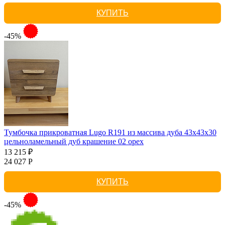
КУПИТЬ
-45%
Тумбочка прикроватная Lugo R191 из массива дуба 43х43х30
цельноламельный дуб крашение 02 орех
13 215 ₽
24 027 Р
КУПИТЬ
-45%