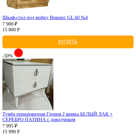
Шкаф-стол под мойку Викинг GL 60 №4
7 900 ₽
15 800 Р
КУПИТЬ
-50%
Тумба прикроватная Глория 2 ящика БЕЛЫЙ ЛАК +
СЕРЕБРО ПАТИНА с доводчиком
7 995 ₽
15 990 Р