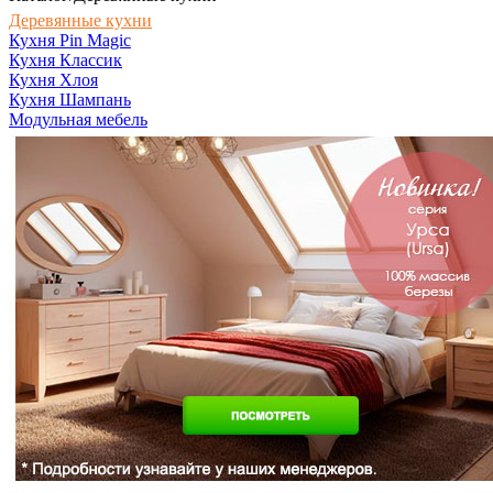
Деревянные кухни
Кухня Pin Magic
Кухня Классик
Кухня Хлоя
Кухня Шампань
Модульная мебель