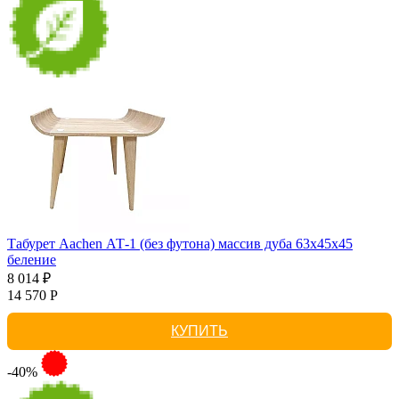
Табурет Aachen АТ-1 (без футона) массив дуба 63х45х45
беление
8 014 ₽
14 570 Р
КУПИТЬ
-40%