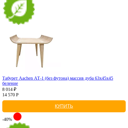
Табурет Aachen АТ-1 (без футона) массив дуба 63х45х45
беление
8 014 ₽
14 570 Р
КУПИТЬ
-40%