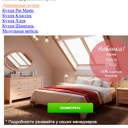
Деревянные кухни
Кухня Pin Magic
Кухня Классик
Кухня Хлоя
Кухня Шампань
Модульная мебель