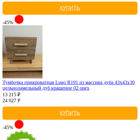
КУПИТЬ
-45%
Тумбочка прикроватная Lugo R191 из массива дуба 43х43х30
цельноламельный дуб крашение 02 орех
13 215 ₽
24 027 Р
КУПИТЬ
-45%