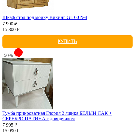
Шкаф-стол под мойку Викинг GL 60 №4
7 900 ₽
15 800 Р
КУПИТЬ
-50%
Тумба прикроватная Глория 2 ящика БЕЛЫЙ ЛАК +
СЕРЕБРО ПАТИНА с доводчиком
7 995 ₽
15 990 Р