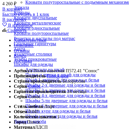
Кровати полутороспальные с подъемным механизм
4 260 ₽
Зеркала
В корзину
Комоды
Быстро купить в 1 клик
Кровати двуспальные
В рассрочку
Кровати металлические
В избранное
Кровати односпальные
Сравнить
Кровати полутороспальные
Решетки и настилы под матрас
Характеристики
Спальные гарнитуры
Описание
Тахта
Отзывы
Туалетные столики
Видео
Тумбы прикроватные
Доставка
Шкафы для одежды
Антресоли на шкаф
Артикул
Полка навесная П572.41 "Сонос"
Полки и ящики в шкаф для одежды
Производитель
Пинскдрев
Шкаф 1-дверный для одежды и белья
Страна производитель
Белоруссия
Шкафы 2-х дверные для одежды и белья
Серия
Сонос
Шкафы 3-х дверные для одежды и белья
Гарантия производителя
24 месяца
Шкафы 4-х дверные для одежды и белья
Серия
Сонос
Шкафы 5-ти дверные для одежды и белья
Шкафы 6-ти дверные для одежды и белья
Стиль мебели
Лофт
Шкафы купе для одежды и белья
Объем
0.047
Шкафы угловые для одежды и белья
Количество пакетов
1
Ящики и короба
Город
Пинск
Материал
ЛДСП