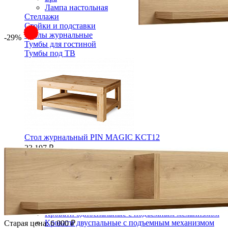
Лампа настольная
Стеллажи
Стойки и подставки
Столы журнальные
-29%
Тумбы для гостиной
Тумбы под ТВ
Стол журнальный PIN MAGIC KCT12
23 197 ₽
25 774 ₽
В корзину
-10%
Спальня
Деревянные кровати с подъемным механизмом
Кровати односпальные с подъемным механизмом
Кровати двуспальные с подъемным механизмом
Старая цена:
6 000 ₽