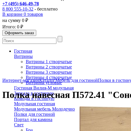
+7 (495) 646-49-78
8 800 555-10-32
- бесплатно
В корзине 0 товаров
на сумму 0 ₽
Итого:
0 ₽
Гостиная
Витрины
Витрины 1 створчатые
Витрины 2 створчатые
Витрины 3 створчатые
Витрины 4 створчатые
Интернет-магазин
Каталог
Мебель для гостиной
Полки в гостин
Витрины угловые
Гостиная Вилия-М модульная
Полка навесная П572.41 "Сон
Зеркала в гостиную
Комоды в гостиную
Модульная гостиная
Модульная мебель Молодечно
Полки для гостиной
Портал для камина
Свет
Бра