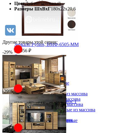
Цвет
Дуб натуральный
Размеры ШхВхГ
180х22х20,6
Другие товары этой серии:
Зеркало Рубин, ВМФ-6505-ММ
25 056 ₽
-29%
Столовая
Буфеты и бары
Комоды для кухни
Лавки и скамьи
Полки и ящики
Столы кофейные и чайные
Столы обеденные
-29%
Столы квадратные из массива
Столы круглые из массива
Набор мебели для гостиной Сонос 1
Столы овальные из массива
от 259 718 ₽
Столы прямоугольные из массива
от 365 800 ₽
Стулья
В корзину
Быстро купить в 1 клик
Стулья барные и столы барные
Сундуки
-29%
Табуреты