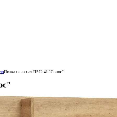
ую
Полка навесная П572.41 "Сонос"
ос"