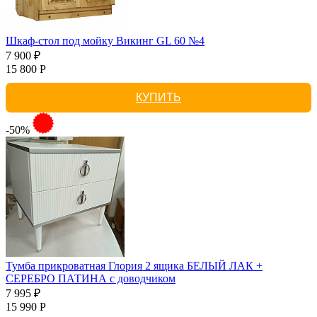
Шкаф-стол под мойку Викинг GL 60 №4
7 900 ₽
15 800 Р
КУПИТЬ
-50%
Тумба прикроватная Глория 2 ящика БЕЛЫЙ ЛАК +
СЕРЕБРО ПАТИНА с доводчиком
7 995 ₽
15 990 Р