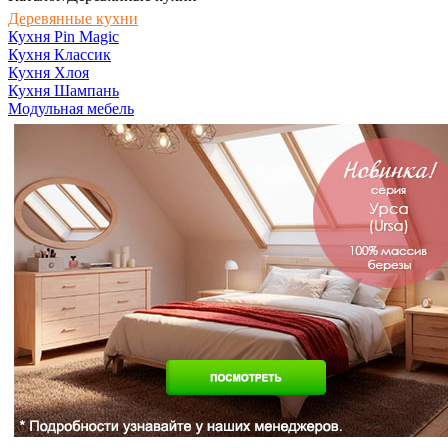
Деревянные кухни
Кухня Pin Magic
Кухня Классик
Кухня Хлоя
Кухня Шампань
Модульная мебель