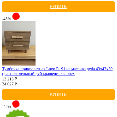
КУПИТЬ
-45%
Тумбочка прикроватная Lugo R191 из массива дуба 43х43х30
цельноламельный дуб крашение 02 орех
13 215 ₽
24 027 Р
КУПИТЬ
-45%