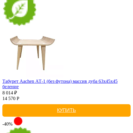
Табурет Aachen АТ-1 (без футона) массив дуба 63х45х45
беление
8 014 ₽
14 570 Р
КУПИТЬ
-40%