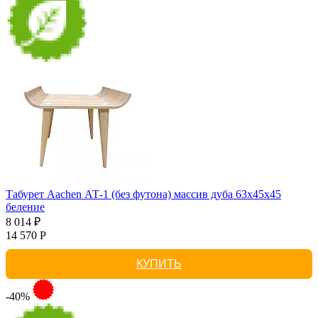
Табурет Aachen АТ-1 (без футона) массив дуба 63х45х45
беление
8 014 ₽
14 570 Р
КУПИТЬ
-40%