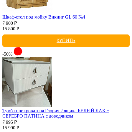
Шкаф-стол под мойку Викинг GL 60 №4
7 900 ₽
15 800 Р
КУПИТЬ
-50%
Тумба прикроватная Глория 2 ящика БЕЛЫЙ ЛАК +
СЕРЕБРО ПАТИНА с доводчиком
7 995 ₽
15 990 Р