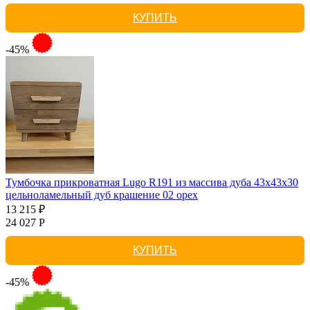
КУПИТЬ
-45%
Тумбочка прикроватная Lugo R191 из массива дуба 43х43х30
цельноламельный дуб крашение 02 орех
13 215 ₽
24 027 Р
КУПИТЬ
-45%