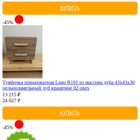
КУПИТЬ
-45%
Тумбочка прикроватная Lugo R191 из массива дуба 43х43х30
цельноламельный дуб крашение 02 орех
13 215 ₽
24 027 Р
КУПИТЬ
-45%