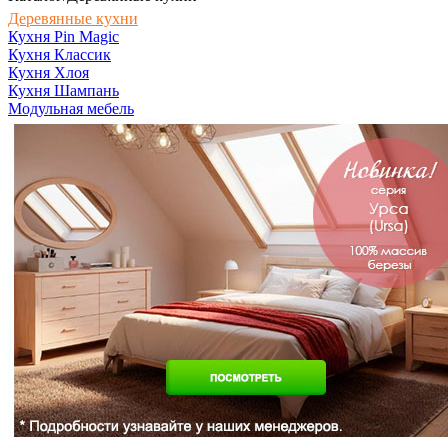
Деревянные кухни
Кухня Pin Magic
Кухня Классик
Кухня Хлоя
Кухня Шампань
Модульная мебель