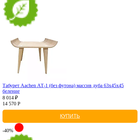
Табурет Aachen АТ-1 (без футона) массив дуба 63х45х45
беление
8 014 ₽
14 570 Р
КУПИТЬ
-40%