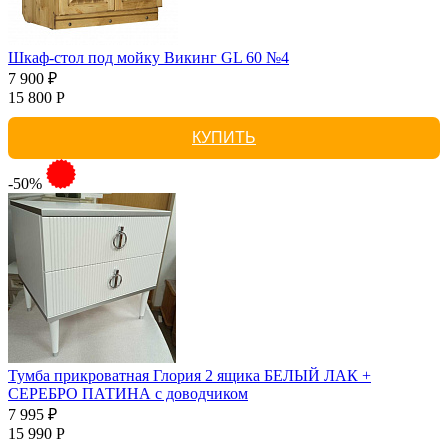
Шкаф-стол под мойку Викинг GL 60 №4
7 900 ₽
15 800 Р
КУПИТЬ
-50%
Тумба прикроватная Глория 2 ящика БЕЛЫЙ ЛАК +
СЕРЕБРО ПАТИНА с доводчиком
7 995 ₽
15 990 Р