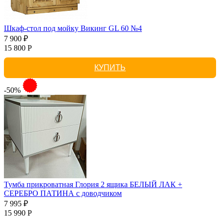
Шкаф-стол под мойку Викинг GL 60 №4
7 900 ₽
15 800 Р
КУПИТЬ
-50%
Тумба прикроватная Глория 2 ящика БЕЛЫЙ ЛАК +
СЕРЕБРО ПАТИНА с доводчиком
7 995 ₽
15 990 Р