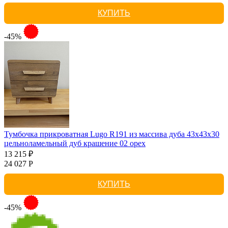
КУПИТЬ
-45%
Тумбочка прикроватная Lugo R191 из массива дуба 43х43х30
цельноламельный дуб крашение 02 орех
13 215 ₽
24 027 Р
КУПИТЬ
-45%