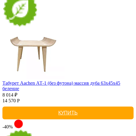
Табурет Aachen АТ-1 (без футона) массив дуба 63х45х45
беление
8 014 ₽
14 570 Р
КУПИТЬ
-40%