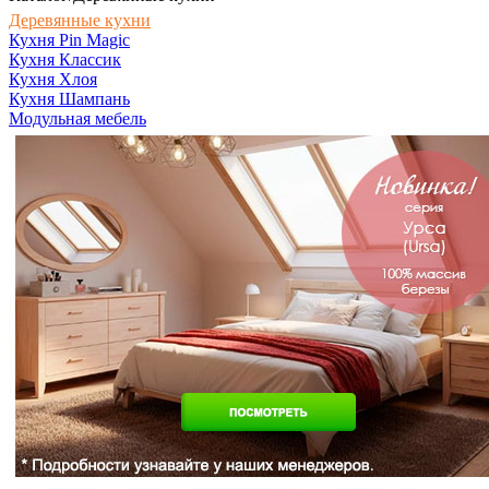
Деревянные кухни
Кухня Pin Magic
Кухня Классик
Кухня Хлоя
Кухня Шампань
Модульная мебель