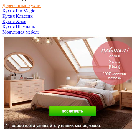
Деревянные кухни
Кухня Pin Magic
Кухня Классик
Кухня Хлоя
Кухня Шампань
Модульная мебель