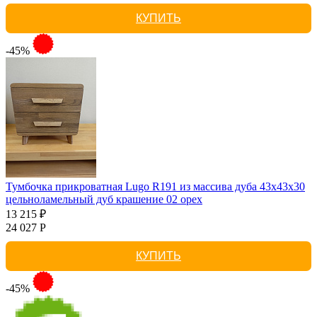
КУПИТЬ
-45%
Тумбочка прикроватная Lugo R191 из массива дуба 43х43х30
цельноламельный дуб крашение 02 орех
13 215 ₽
24 027 Р
КУПИТЬ
-45%