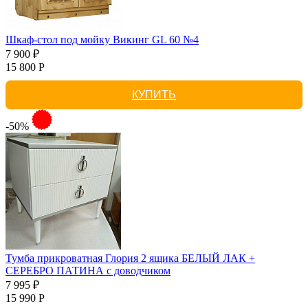
Шкаф-стол под мойку Викинг GL 60 №4
7 900 ₽
15 800 Р
КУПИТЬ
-50%
Тумба прикроватная Глория 2 ящика БЕЛЫЙ ЛАК +
СЕРЕБРО ПАТИНА с доводчиком
7 995 ₽
15 990 Р