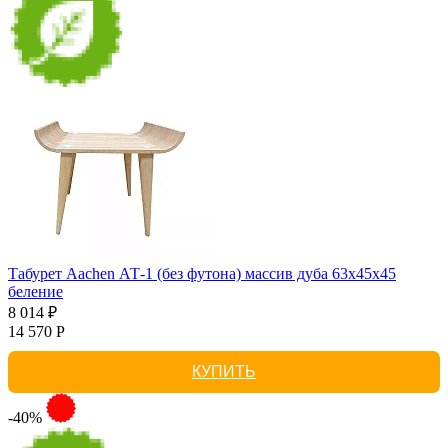
Табурет Aachen АТ-1 (без футона) массив дуба 63х45х45
беление
8 014 ₽
14 570 Р
КУПИТЬ
-40%