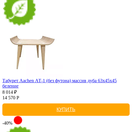
Табурет Aachen АТ-1 (без футона) массив дуба 63х45х45
беление
8 014 ₽
14 570 Р
КУПИТЬ
-40%