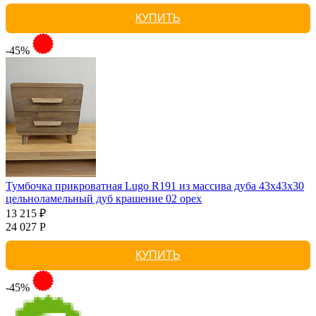
КУПИТЬ
-45%
Тумбочка прикроватная Lugo R191 из массива дуба 43х43х30
цельноламельный дуб крашение 02 орех
13 215 ₽
24 027 Р
КУПИТЬ
-45%