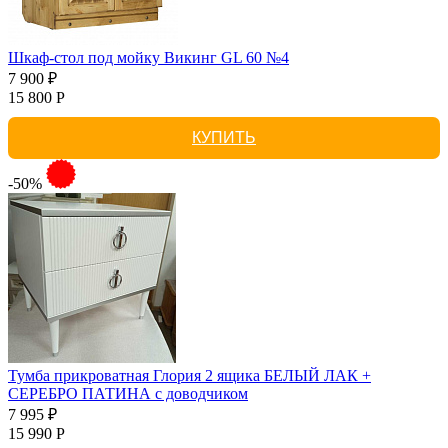
Шкаф-стол под мойку Викинг GL 60 №4
7 900 ₽
15 800 Р
КУПИТЬ
-50%
Тумба прикроватная Глория 2 ящика БЕЛЫЙ ЛАК +
СЕРЕБРО ПАТИНА с доводчиком
7 995 ₽
15 990 Р