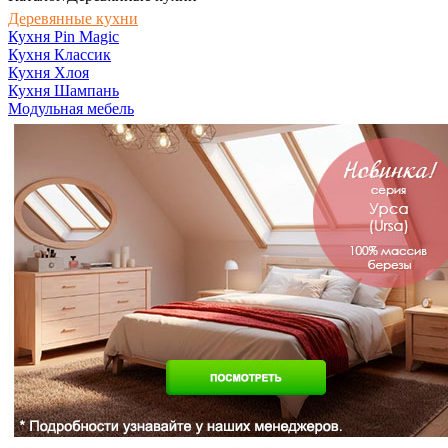
Деревянные кухни
Кухня Pin Magic
Кухня Классик
Кухня Хлоя
Кухня Шампань
Модульная мебель