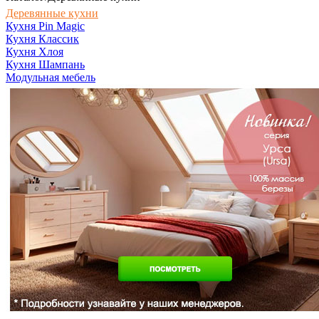
Деревянные кухни
Кухня Pin Magic
Кухня Классик
Кухня Хлоя
Кухня Шампань
Модульная мебель