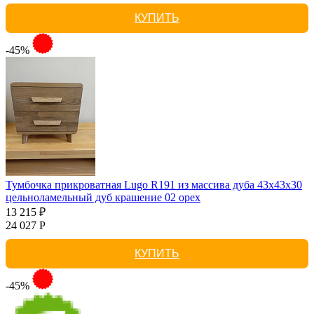
КУПИТЬ
-45%
Тумбочка прикроватная Lugo R191 из массива дуба 43х43х30
цельноламельный дуб крашение 02 орех
13 215 ₽
24 027 Р
КУПИТЬ
-45%