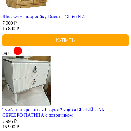
Шкаф-стол под мойку Викинг GL 60 №4
7 900 ₽
15 800 Р
КУПИТЬ
-50%
Тумба прикроватная Глория 2 ящика БЕЛЫЙ ЛАК +
СЕРЕБРО ПАТИНА с доводчиком
7 995 ₽
15 990 Р