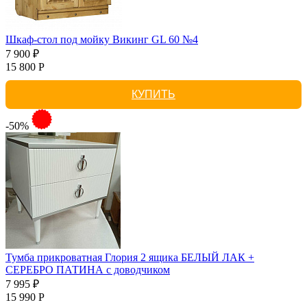
Шкаф-стол под мойку Викинг GL 60 №4
7 900 ₽
15 800 Р
КУПИТЬ
-50%
Тумба прикроватная Глория 2 ящика БЕЛЫЙ ЛАК +
СЕРЕБРО ПАТИНА с доводчиком
7 995 ₽
15 990 Р