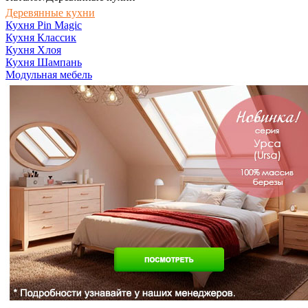
Деревянные кухни
Кухня Pin Magic
Кухня Классик
Кухня Хлоя
Кухня Шампань
Модульная мебель