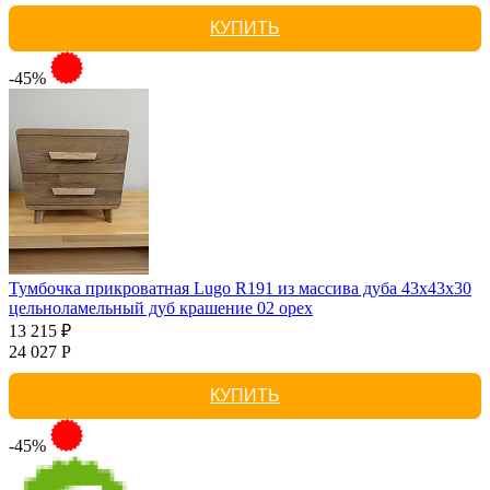
КУПИТЬ
-45%
Тумбочка прикроватная Lugo R191 из массива дуба 43х43х30
цельноламельный дуб крашение 02 орех
13 215 ₽
24 027 Р
КУПИТЬ
-45%