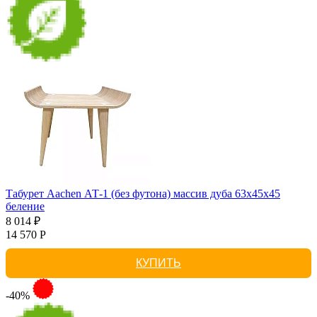
Табурет Aachen АТ-1 (без футона) массив дуба 63х45х45
беление
8 014 ₽
14 570 Р
КУПИТЬ
-40%