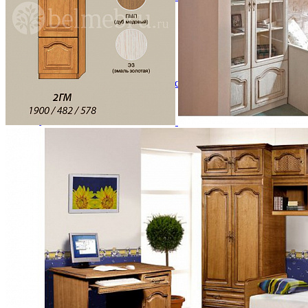
Зеркала
Комоды
Кровати двуспальные
Кровати металлические
Кровати односпальные
Кровати полутороспальные
Решетки и настилы под матрас
Спальные гарнитуры
Тахта
Туалетные столики
Тумбы прикроватные
Шкафы для одежды
Антресоли на шкаф
Полки и ящики в шкаф для одежды
Шкаф 1-дверный для одежды и белья
Шкафы 2-х дверные для одежды и белья
Шкафы 3-х дверные для одежды и белья
Шкафы 4-х дверные для одежды и белья
Шкафы 5-ти дверные для одежды и белья
Шкафы 6-ти дверные для одежды и белья
Шкафы купе для одежды и белья
Шкафы угловые для одежды и белья
Ящики и короба