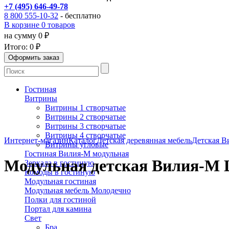
+7 (495) 646-49-78
8 800 555-10-32
- бесплатно
В корзине 0 товаров
на сумму 0 ₽
Итого:
0 ₽
Гостиная
Витрины
Витрины 1 створчатые
Витрины 2 створчатые
Витрины 3 створчатые
Витрины 4 створчатые
Интернет-магазин
Каталог
Детская деревянная мебель
Детская В
Витрины угловые
Гостиная Вилия-М модульная
Модульная детская Вилия-М
Зеркала в гостиную
Комоды в гостиную
Модульная гостиная
Модульная мебель Молодечно
Полки для гостиной
Портал для камина
Свет
Бра