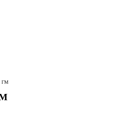
2 ГМ
ГМ