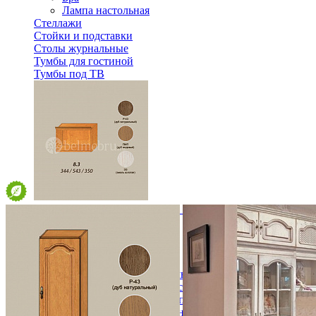
Лампа настольная
Стеллажи
Стойки и подставки
Столы журнальные
Тумбы для гостиной
Тумбы под ТВ
Модульная гостиная Вилия-М Секция антресольная №8.3
10 620 ₽
Спальня
Деревянные кровати с подъемным механизмом
Кровати односпальные с подъемным механизмом
Кровати двуспальные с подъемным механизмом
Кровати полутороспальные с подъемным механизм