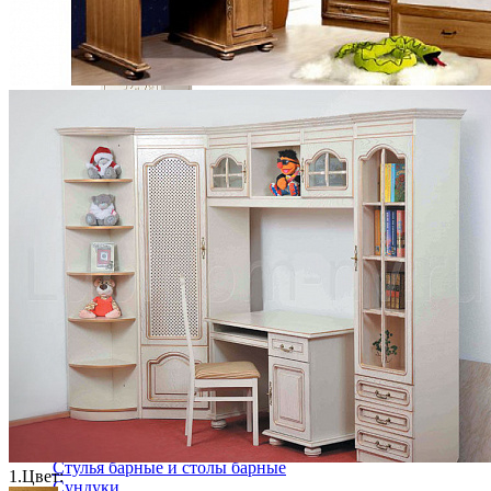
Тумба прикроватная Астория МН-218-02
31 592 ₽
В корзину
Столовая
Буфеты и бары
Комоды для кухни
Лавки и скамьи
Полки и ящики
Столы кофейные и чайные
Столы обеденные
Столы квадратные из массива
Столы круглые из массива
Столы овальные из массива
Столы прямоугольные из массива
Стулья
Стулья барные и столы барные
1.
Цвет:
Сундуки