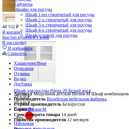
Табуреты
Шкафы для посуды
Шкаф 1-но створчатый для посуды
Шкаф 2-х створчатый для посуды
Шкаф 3-х створчатый для посуды
48 552 ₽
Шкаф 4-х створчатый для посуды
В корзину
Шкаф угловой для посуды
Быстро купить в 1 клик
В рассрочку
В избранное
Сравнить
Характеристики
Описание
Отзывы
Видео
Доставка
Шкаф для посуды Рауна 20 Белый воск
Артикул
Модульная детская Вилия-М Шкаф комбиниро
35 658 ₽
Производитель
Вилейская мебельная фабрика
50 940 ₽
Страна производитель
Белоруссия
В корзину
Серия
Вилия-М
Срок возврата товара
14 дней
-30%
Гарантия производителя
12 месяцев
Прихожая
Вешалки напольные