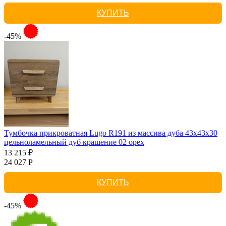
КУПИТЬ
-45%
Тумбочка прикроватная Lugo R191 из массива дуба 43х43х30
цельноламельный дуб крашение 02 орех
13 215 ₽
24 027 Р
КУПИТЬ
-45%