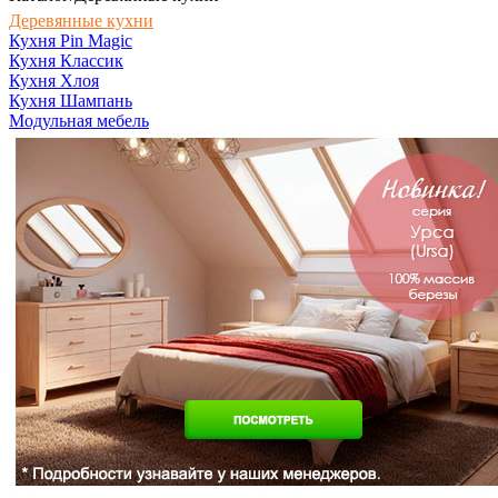
Деревянные кухни
Кухня Pin Magic
Кухня Классик
Кухня Хлоя
Кухня Шампань
Модульная мебель