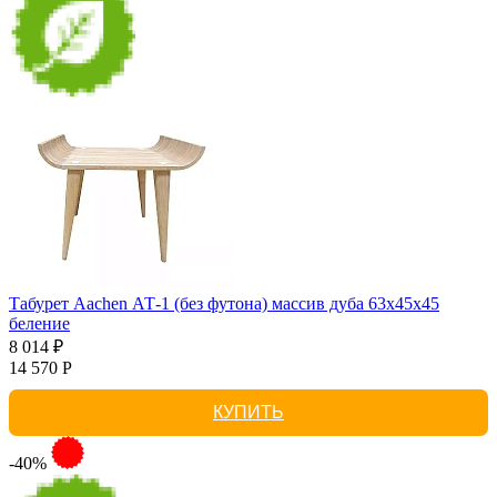
Табурет Aachen АТ-1 (без футона) массив дуба 63х45х45
беление
8 014 ₽
14 570 Р
КУПИТЬ
-40%