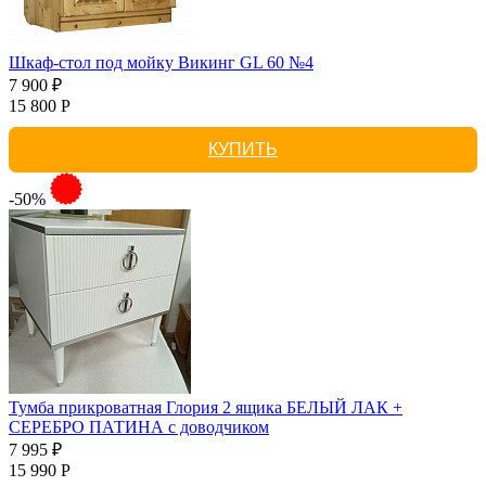
Шкаф-стол под мойку Викинг GL 60 №4
7 900 ₽
15 800 Р
КУПИТЬ
-50%
Тумба прикроватная Глория 2 ящика БЕЛЫЙ ЛАК +
СЕРЕБРО ПАТИНА с доводчиком
7 995 ₽
15 990 Р