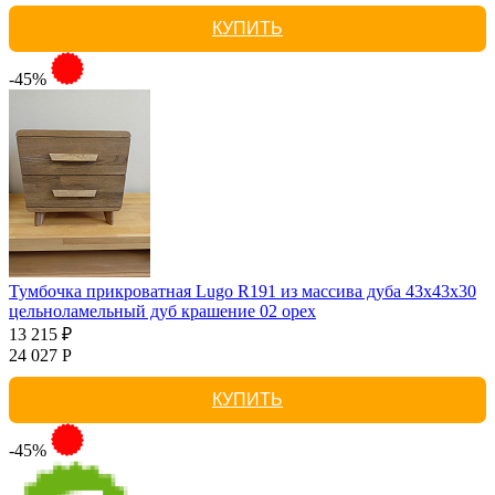
КУПИТЬ
-45%
Тумбочка прикроватная Lugo R191 из массива дуба 43х43х30
цельноламельный дуб крашение 02 орех
13 215 ₽
24 027 Р
КУПИТЬ
-45%