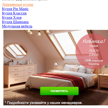
Деревянные кухни
Кухня Pin Magic
Кухня Классик
Кухня Хлоя
Кухня Шампань
Модульная мебель