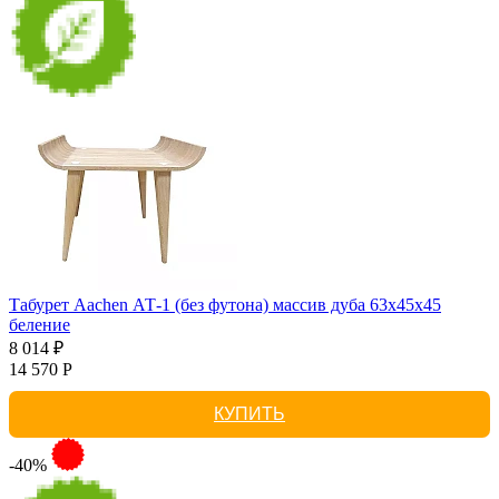
Табурет Aachen АТ-1 (без футона) массив дуба 63х45х45
беление
8 014 ₽
14 570 Р
КУПИТЬ
-40%