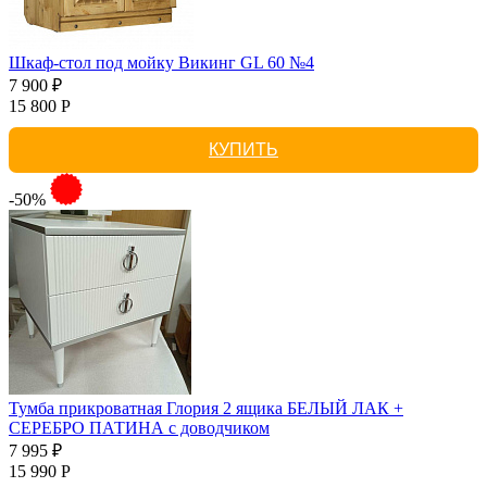
Шкаф-стол под мойку Викинг GL 60 №4
7 900 ₽
15 800 Р
КУПИТЬ
-50%
Тумба прикроватная Глория 2 ящика БЕЛЫЙ ЛАК +
СЕРЕБРО ПАТИНА с доводчиком
7 995 ₽
15 990 Р