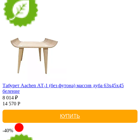
Табурет Aachen АТ-1 (без футона) массив дуба 63х45х45
беление
8 014 ₽
14 570 Р
КУПИТЬ
-40%