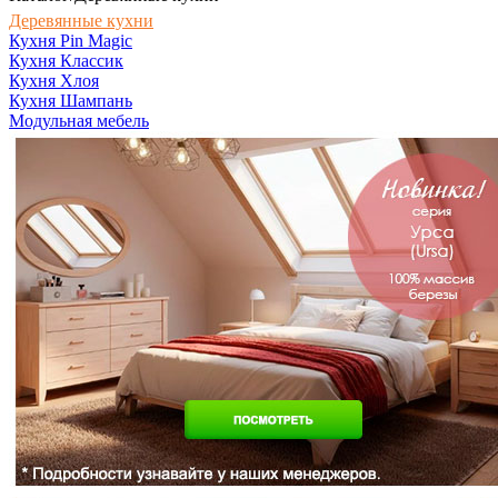
Деревянные кухни
Кухня Pin Magic
Кухня Классик
Кухня Хлоя
Кухня Шампань
Модульная мебель