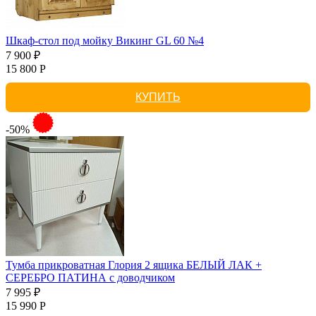
Шкаф-стол под мойку Викинг GL 60 №4
7 900 ₽
15 800 Р
КУПИТЬ
-50%
Тумба прикроватная Глория 2 ящика БЕЛЫЙ ЛАК +
СЕРЕБРО ПАТИНА с доводчиком
7 995 ₽
15 990 Р