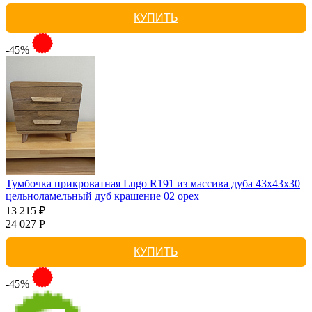
КУПИТЬ
-45%
Тумбочка прикроватная Lugo R191 из массива дуба 43х43х30
цельноламельный дуб крашение 02 орех
13 215 ₽
24 027 Р
КУПИТЬ
-45%