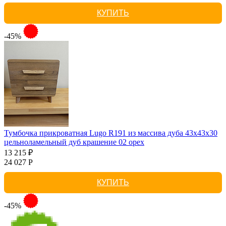
КУПИТЬ
-45%
Тумбочка прикроватная Lugo R191 из массива дуба 43х43х30
цельноламельный дуб крашение 02 орех
13 215 ₽
24 027 Р
КУПИТЬ
-45%