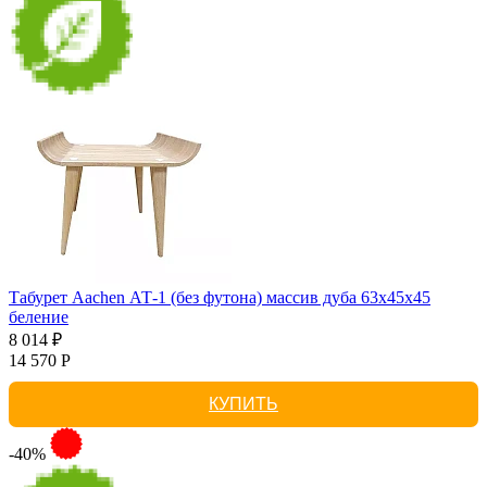
Табурет Aachen АТ-1 (без футона) массив дуба 63х45х45
беление
8 014 ₽
14 570 Р
КУПИТЬ
-40%