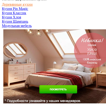
Деревянные кухни
Кухня Pin Magic
Кухня Классик
Кухня Хлоя
Кухня Шампань
Модульная мебель