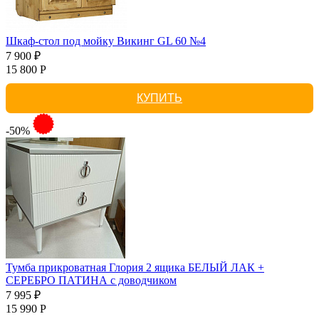
Шкаф-стол под мойку Викинг GL 60 №4
7 900 ₽
15 800 Р
КУПИТЬ
-50%
Тумба прикроватная Глория 2 ящика БЕЛЫЙ ЛАК +
СЕРЕБРО ПАТИНА с доводчиком
7 995 ₽
15 990 Р