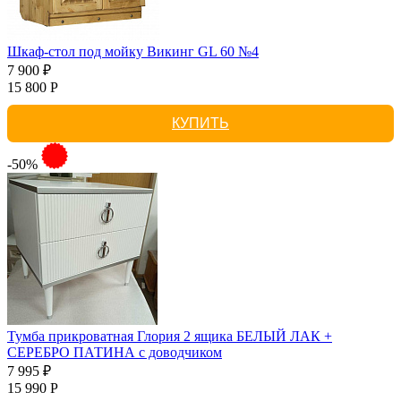
Шкаф-стол под мойку Викинг GL 60 №4
7 900 ₽
15 800 Р
КУПИТЬ
-50%
Тумба прикроватная Глория 2 ящика БЕЛЫЙ ЛАК +
СЕРЕБРО ПАТИНА с доводчиком
7 995 ₽
15 990 Р