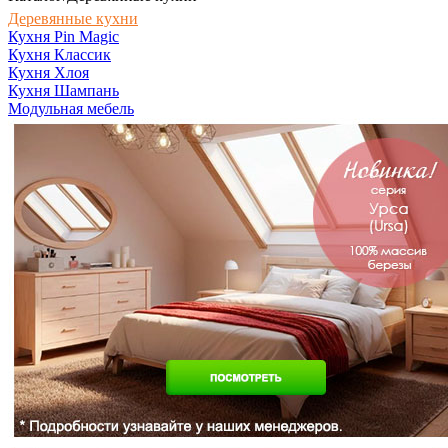
Деревянные кухни
Кухня Pin Magic
Кухня Классик
Кухня Хлоя
Кухня Шампань
Модульная мебель