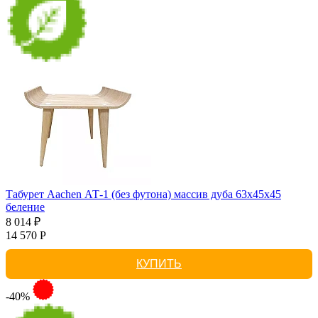
Табурет Aachen АТ-1 (без футона) массив дуба 63х45х45
беление
8 014 ₽
14 570 Р
КУПИТЬ
-40%