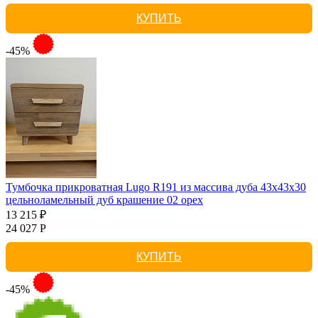
КУПИТЬ
-45%
Тумбочка прикроватная Lugo R191 из массива дуба 43х43х30
цельноламельный дуб крашение 02 орех
13 215 ₽
24 027 Р
КУПИТЬ
-45%