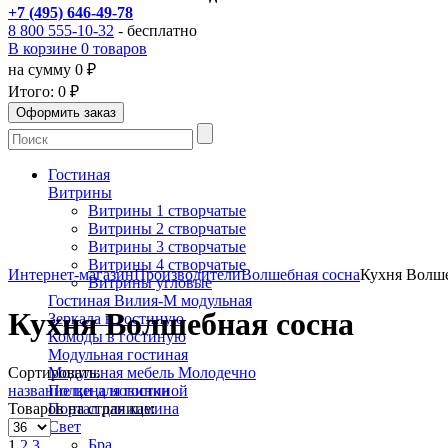
+7 (495) 646-49-78
8 800 555-10-32
- бесплатно
В корзине 0 товаров
на сумму 0 ₽
Итого:
0 ₽
Гостиная
Витрины
Витрины 1 створчатые
Витрины 2 створчатые
Витрины 3 створчатые
Витрины 4 створчатые
Интернет-магазин
Производители
Волшебная сосна
Кухня Волше
Витрины угловые
Гостиная Вилия-М модульная
Кухня Волшебная сосна
Зеркала в гостиную
Комоды в гостиную
Модульная гостиная
Сортировать:
Модульная мебель Молодечно
название
цена
новинки
Полки для гостиной
Товаров на странице:
Портал для камина
Свет
Бра
1
2
3