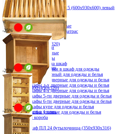
Комоды
Шкаф настенный угловой ПЛ 15 (600x930x600) левый
Кровати двуспальные
32 582 ₽
Кровати металлические
43 442 ₽
Кровати односпальные
Кровати полутороспальные
60х93х31 см
-25%
Решетки и настилы под матрас
В корзину
Купить в 1 клик
Спальные гарнитуры
Тахта
Полка ПЛ 31 (600х450х320)
Туалетные столики
11 279 ₽
Тумбы прикроватные
15 038 ₽
Шкафы для одежды
60х45х32 см
Антресоли на шкаф
В корзину
Купить в 1 клик
Полки и ящики в шкаф для одежды
-25%
Шкаф 1-дверный для одежды и белья
Шкафы 2-х дверные для одежды и белья
Шкафы 3-х дверные для одежды и белья
Полка ПЛ18 (400х450х320)
Шкафы 4-х дверные для одежды и белья
8 246 ₽
Шкафы 5-ти дверные для одежды и белья
10 994 ₽
Шкафы 6-ти дверные для одежды и белья
40х45х32 см
Шкафы купе для одежды и белья
-25%
В корзину
Купить в 1 клик
Шкафы угловые для одежды и белья
Ящики и короба
Настенный шкаф ПЛ 24 бутылочница (350x930x316)