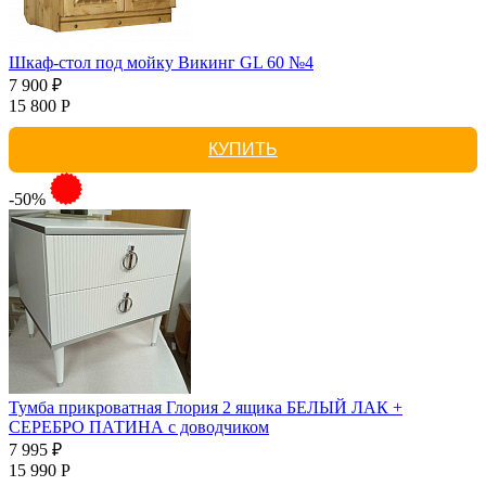
Шкаф-стол под мойку Викинг GL 60 №4
7 900 ₽
15 800 Р
КУПИТЬ
-50%
Тумба прикроватная Глория 2 ящика БЕЛЫЙ ЛАК +
СЕРЕБРО ПАТИНА с доводчиком
7 995 ₽
15 990 Р