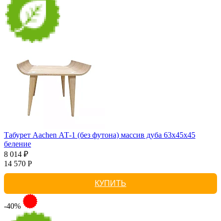
Табурет Aachen АТ-1 (без футона) массив дуба 63х45х45
беление
8 014 ₽
14 570 Р
КУПИТЬ
-40%