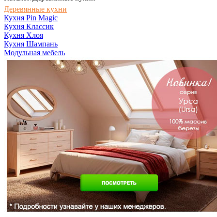
Деревянные кухни
Кухня Pin Magic
Кухня Классик
Кухня Хлоя
Кухня Шампань
Модульная мебель