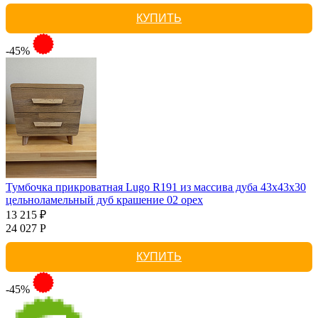
КУПИТЬ
-45%
Тумбочка прикроватная Lugo R191 из массива дуба 43х43х30
цельноламельный дуб крашение 02 орех
13 215 ₽
24 027 Р
КУПИТЬ
-45%