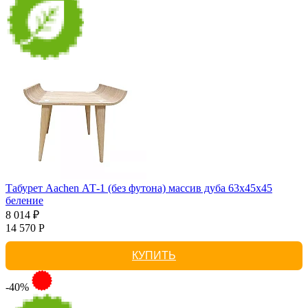
Табурет Aachen АТ-1 (без футона) массив дуба 63х45х45
беление
8 014 ₽
14 570 Р
КУПИТЬ
-40%