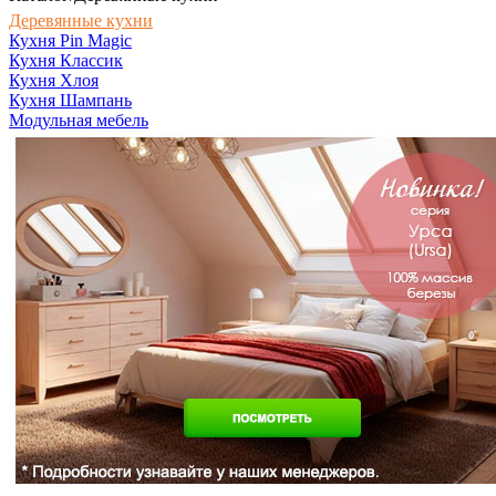
Деревянные кухни
Кухня Pin Magic
Кухня Классик
Кухня Хлоя
Кухня Шампань
Модульная мебель