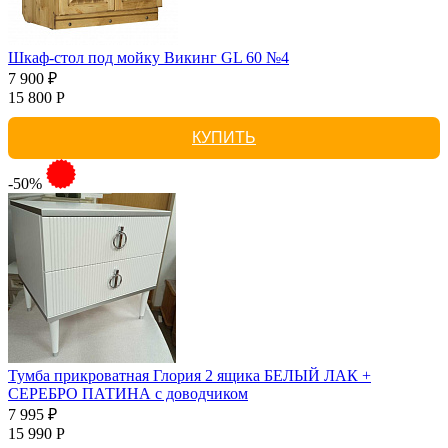
Шкаф-стол под мойку Викинг GL 60 №4
7 900 ₽
15 800 Р
КУПИТЬ
-50%
Тумба прикроватная Глория 2 ящика БЕЛЫЙ ЛАК +
СЕРЕБРО ПАТИНА с доводчиком
7 995 ₽
15 990 Р