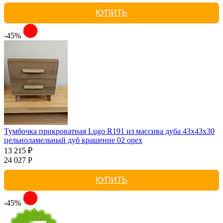
КУПИТЬ
-45%
Тумбочка прикроватная Lugo R191 из массива дуба 43х43х30
цельноламельный дуб крашение 02 орех
13 215 ₽
24 027 Р
КУПИТЬ
-45%