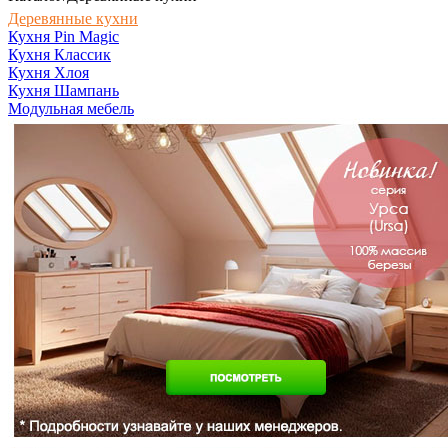
Деревянные кухни
Кухня Pin Magic
Кухня Классик
Кухня Хлоя
Кухня Шампань
Модульная мебель