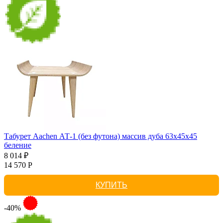
Табурет Aachen АТ-1 (без футона) массив дуба 63х45х45
беление
8 014 ₽
14 570 Р
КУПИТЬ
-40%