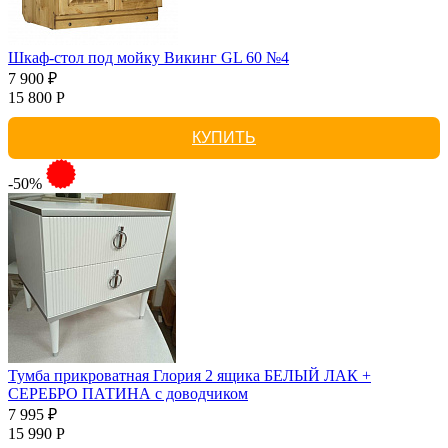
Шкаф-стол под мойку Викинг GL 60 №4
7 900 ₽
15 800 Р
КУПИТЬ
-50%
Тумба прикроватная Глория 2 ящика БЕЛЫЙ ЛАК +
СЕРЕБРО ПАТИНА с доводчиком
7 995 ₽
15 990 Р