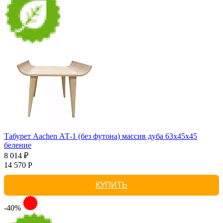
Табурет Aachen АТ-1 (без футона) массив дуба 63х45х45
беление
8 014 ₽
14 570 Р
КУПИТЬ
-40%