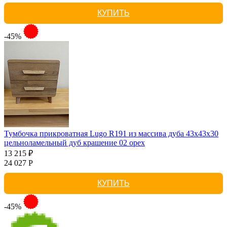
КУПИТЬ
-45%
Тумбочка прикроватная Lugo R191 из массива дуба 43х43х30
цельноламельный дуб крашение 02 орех
13 215 ₽
24 027 Р
КУПИТЬ
-45%