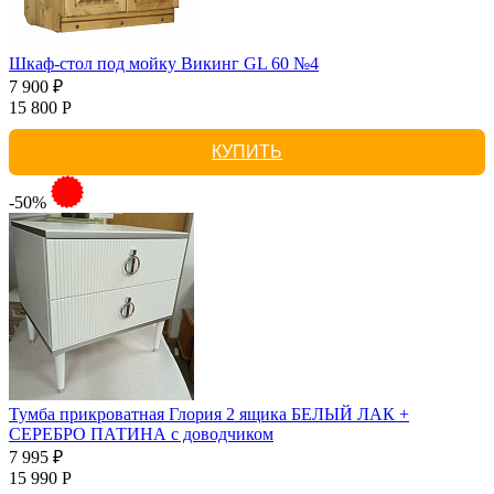
Шкаф-стол под мойку Викинг GL 60 №4
7 900 ₽
15 800 Р
КУПИТЬ
-50%
Тумба прикроватная Глория 2 ящика БЕЛЫЙ ЛАК +
СЕРЕБРО ПАТИНА с доводчиком
7 995 ₽
15 990 Р