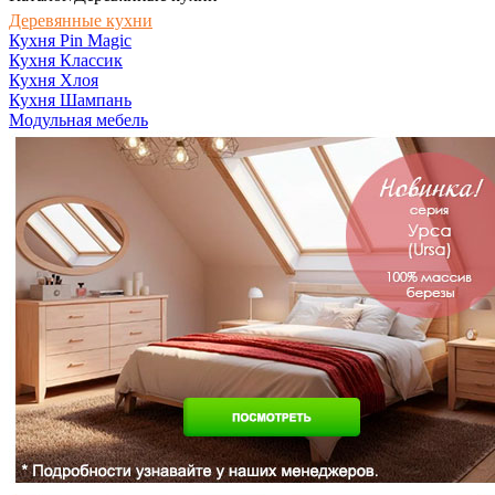
Деревянные кухни
Кухня Pin Magic
Кухня Классик
Кухня Хлоя
Кухня Шампань
Модульная мебель