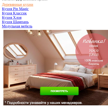
Деревянные кухни
Кухня Pin Magic
Кухня Классик
Кухня Хлоя
Кухня Шампань
Модульная мебель