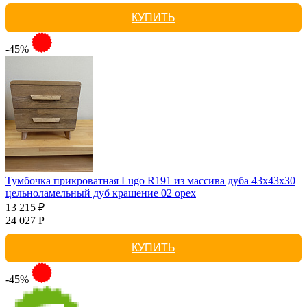
КУПИТЬ
-45%
Тумбочка прикроватная Lugo R191 из массива дуба 43х43х30
цельноламельный дуб крашение 02 орех
13 215 ₽
24 027 Р
КУПИТЬ
-45%