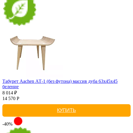
Табурет Aachen АТ-1 (без футона) массив дуба 63х45х45
беление
8 014 ₽
14 570 Р
КУПИТЬ
-40%