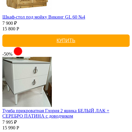
Шкаф-стол под мойку Викинг GL 60 №4
7 900 ₽
15 800 Р
КУПИТЬ
-50%
Тумба прикроватная Глория 2 ящика БЕЛЫЙ ЛАК +
СЕРЕБРО ПАТИНА с доводчиком
7 995 ₽
15 990 Р