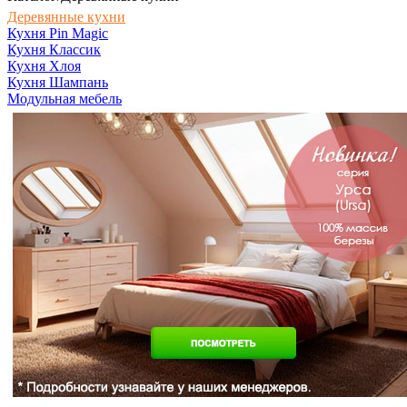
Деревянные кухни
Кухня Pin Magic
Кухня Классик
Кухня Хлоя
Кухня Шампань
Модульная мебель