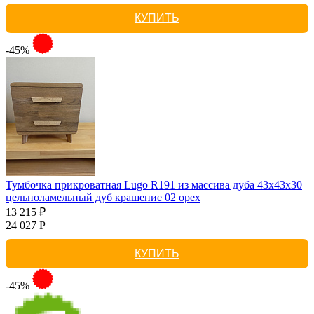
КУПИТЬ
-45%
Тумбочка прикроватная Lugo R191 из массива дуба 43х43х30
цельноламельный дуб крашение 02 орех
13 215 ₽
24 027 Р
КУПИТЬ
-45%