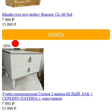
Шкаф-стол под мойку Викинг GL 60 №4
7 900 ₽
15 800 Р
КУПИТЬ
-50%
Тумба прикроватная Глория 2 ящика БЕЛЫЙ ЛАК +
СЕРЕБРО ПАТИНА с доводчиком
7 995 ₽
15 990 Р