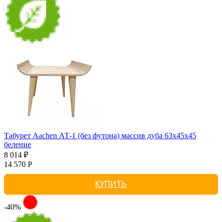
Табурет Aachen АТ-1 (без футона) массив дуба 63х45х45
беление
8 014 ₽
14 570 Р
КУПИТЬ
-40%