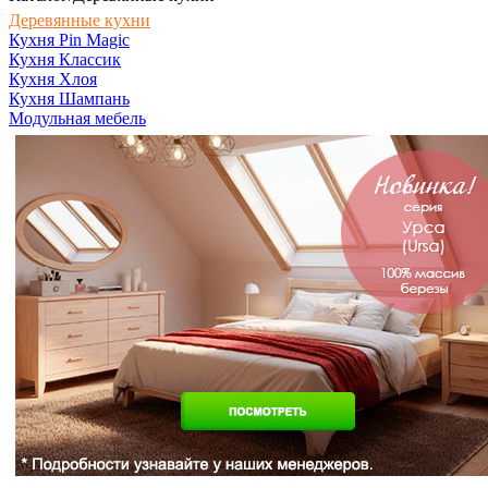
Деревянные кухни
Кухня Pin Magic
Кухня Классик
Кухня Хлоя
Кухня Шампань
Модульная мебель