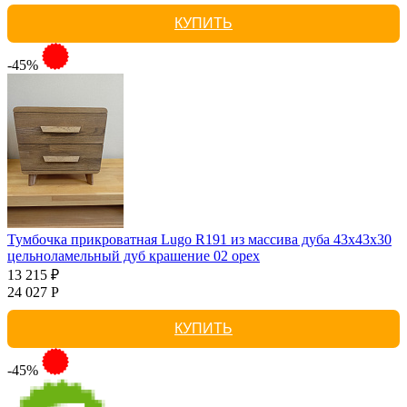
КУПИТЬ
-45%
Тумбочка прикроватная Lugo R191 из массива дуба 43х43х30
цельноламельный дуб крашение 02 орех
13 215 ₽
24 027 Р
КУПИТЬ
-45%