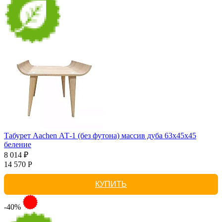
Табурет Aachen АТ-1 (без футона) массив дуба 63х45х45
беление
8 014 ₽
14 570 Р
КУПИТЬ
-40%