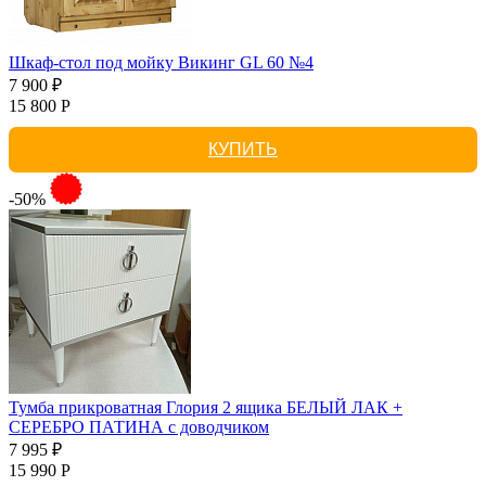
Шкаф-стол под мойку Викинг GL 60 №4
7 900 ₽
15 800 Р
КУПИТЬ
-50%
Тумба прикроватная Глория 2 ящика БЕЛЫЙ ЛАК +
СЕРЕБРО ПАТИНА с доводчиком
7 995 ₽
15 990 Р