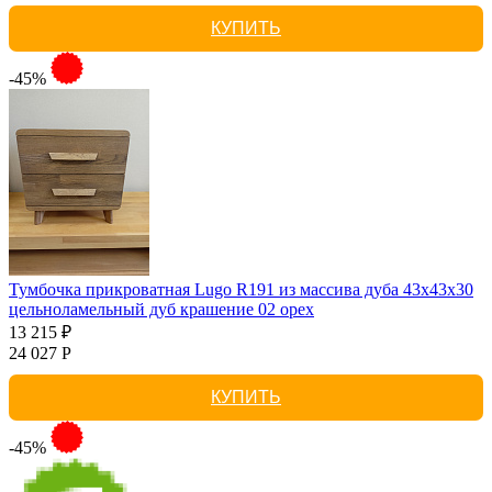
КУПИТЬ
-45%
Тумбочка прикроватная Lugo R191 из массива дуба 43х43х30
цельноламельный дуб крашение 02 орех
13 215 ₽
24 027 Р
КУПИТЬ
-45%