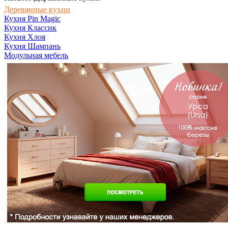
Деревянные кухни
Кухня Pin Magic
Кухня Классик
Кухня Хлоя
Кухня Шампань
Модульная мебель