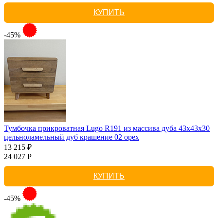
КУПИТЬ
-45%
Тумбочка прикроватная Lugo R191 из массива дуба 43х43х30
цельноламельный дуб крашение 02 орех
13 215 ₽
24 027 Р
КУПИТЬ
-45%