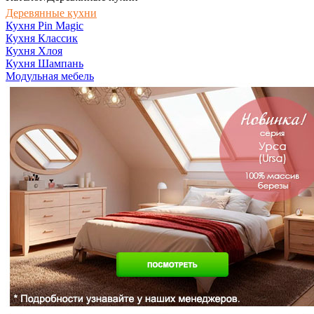
Деревянные кухни
Кухня Pin Magic
Кухня Классик
Кухня Хлоя
Кухня Шампань
Модульная мебель