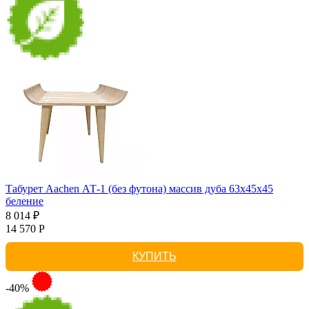
Табурет Aachen АТ-1 (без футона) массив дуба 63х45х45
беление
8 014 ₽
14 570 Р
КУПИТЬ
-40%