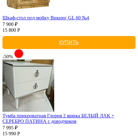
Шкаф-стол под мойку Викинг GL 60 №4
7 900 ₽
15 800 Р
КУПИТЬ
-50%
Тумба прикроватная Глория 2 ящика БЕЛЫЙ ЛАК +
СЕРЕБРО ПАТИНА с доводчиком
7 995 ₽
15 990 Р