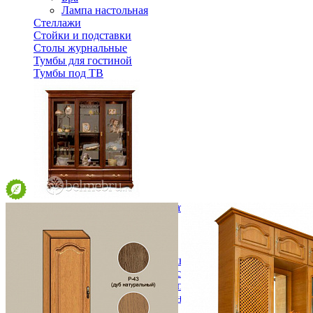
Лампа настольная
Стеллажи
Стойки и подставки
Столы журнальные
Тумбы для гостиной
Тумбы под ТВ
Шкаф с витриной трехстворчатый Оскар ММ-210-03
286 140 ₽
В корзину
Спальня
Деревянные кровати с подъемным механизмом
Кровати односпальные с подъемным механизмом
Кровати двуспальные с подъемным механизмом
Кровати полутороспальные с подъемным механизм
Зеркала