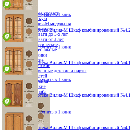
от 80 988 ₽
Детская
96,4х190х36,8 см
Двухъярусные кровати
В корзину
Быстро купить в 1 клик
Декор в детскую
Детская Вилия-М модульная
Детские гарнитуры
Модульная библиотека Вилия-М Шкаф комбинированный №4.
Детские кровати до 3-х лет
от 42 144 ₽
Детские кровати от 3 лет
96,4х190х57,8 см
Комоды классические
В корзину
Быстро купить в 1 клик
Комоды пеленальные
Кровати домики
Полки детские
Модульная библиотека Вилия-М Шкаф комбинированный №4.1
Стеллажи детские
от 83 100 ₽
Столы письменные детские и парты
96,4х190х36,8 см
Тумбы для детей
В корзину
Быстро купить в 1 клик
Шведская стенка
Шкафы детские
Ящики и короба
Модульная библиотека Вилия-М Шкаф комбинированный №4.
от 69 144 ₽
96,4х190х36,8 см
В корзину
Быстро купить в 1 клик
Модульная библиотека Вилия-М Шкаф комбинированный №4.1