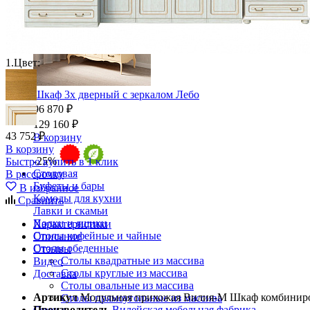
1.
Цвет:
Шкаф 3х дверный с зеркалом Лебо
96 870 ₽
129 160 ₽
43 752 ₽
В корзину
В корзину
-25%
Быстро купить в 1 клик
Столовая
В рассрочку
Буфеты и бары
В избранное
Комоды для кухни
Сравнить
Лавки и скамьи
Полки и ящики
Характеристики
Столы кофейные и чайные
Описание
Столы обеденные
Отзывы
Столы квадратные из массива
Видео
Столы круглые из массива
Доставка
Столы овальные из массива
Артикул
Модульная прихожая Вилия-М Шкаф комбинир
Столы прямоугольные из массива
Производитель
Вилейская мебельная фабрика