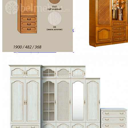
Комоды
Кровати двуспальные
Кровати металлические
Кровати односпальные
Кровати полутороспальные
Решетки и настилы под матрас
Спальные гарнитуры
Тахта
Туалетные столики
Тумбы прикроватные
Шкафы для одежды
Антресоли на шкаф
Полки и ящики в шкаф для одежды
Шкаф 1-дверный для одежды и белья
Шкафы 2-х дверные для одежды и белья
Шкафы 3-х дверные для одежды и белья
Шкафы 4-х дверные для одежды и белья
Шкафы 5-ти дверные для одежды и белья
Шкафы 6-ти дверные для одежды и белья
Шкафы купе для одежды и белья
Шкафы угловые для одежды и белья
Ящики и короба