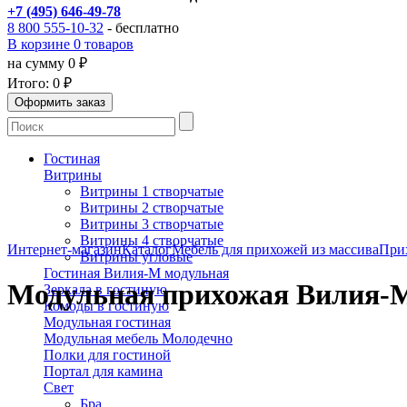
+7 (495) 646-49-78
8 800 555-10-32
- бесплатно
В корзине 0 товаров
на сумму 0 ₽
Итого:
0 ₽
Гостиная
Витрины
Витрины 1 створчатые
Витрины 2 створчатые
Витрины 3 створчатые
Витрины 4 створчатые
Интернет-магазин
Каталог
Мебель для прихожей из массива
При
Витрины угловые
Гостиная Вилия-М модульная
Модульная прихожая Вилия-
Зеркала в гостиную
Комоды в гостиную
Модульная гостиная
Модульная мебель Молодечно
Полки для гостиной
Портал для камина
Свет
Бра