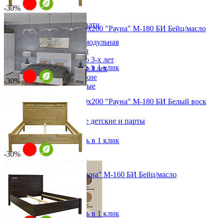
-30%
Детская
Двухъярусные кровати
Двуспальная кровать 180х200 "Рауна" М-180 БИ Бейц/масло
Декор в детскую
от 42 378 ₽
Детская Вилия-М модульная
от 60 540 ₽
Детские гарнитуры
193х117/44х215 см
Детские кровати до 3-х лет
В корзину
Быстро купить в 1 клик
Детские кровати от 3 лет
Комоды классические
-30%
Комоды пеленальные
Кровати домики
Двуспальная кровать 180х200 "Рауна" М-180 БИ Белый воск
Полки детские
от 42 378 ₽
Стеллажи детские
Столы письменные детские и парты
от 60 540 ₽
Тумбы для детей
193х117/44х215 см
Шведская стенка
В корзину
Быстро купить в 1 клик
Шкафы детские
-30%
Ящики и короба
Двуспальная кровать "Рауна" М-160 БИ Бейц/масло
от 39 753 ₽
от 56 790 ₽
173х117/44х215 см
В корзину
Быстро купить в 1 клик