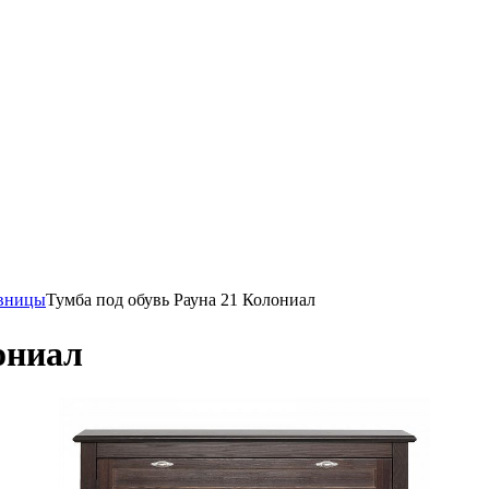
вницы
Тумба под обувь Рауна 21 Колониал
ониал