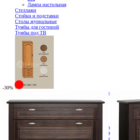
Лампа настольная
Стеллажи
Стойки и подставки
Столы журнальные
Тумбы для гостиной
Тумбы под ТВ
-30%
Модульная гостиная Вилия-М Шкаф комбинированный 
60 672 ₽
В корзину
Спальня
Деревянные кровати с подъемным механизмом
Кровати односпальные с подъемным механизмом
Кровати двуспальные с подъемным механизмом