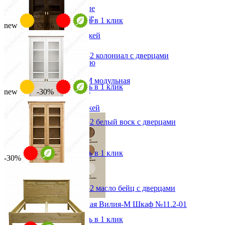
Вешалки напольные
от 83 730 ₽
Вешалки настенные
В корзину
Быстро купить в 1 клик
new
-30%
Газетница
Зеркала для прихожей
Ключницы
Консоли
Стеллаж для книг Рауна-2 колониал с дверцами
Наборы в прихожую
от 41 391 ₽
Обувницы
от 59 130 ₽
Прихожая Вилия-М модульная
В корзину
Быстро купить в 1 клик
Скамьи и банкетки
new
-30%
Тумбы и комоды
Шкафы для прихожей
Стеллаж для книг Рауна-2 белый воск с дверцами
от 41 391 ₽
от 59 130 ₽
В корзину
Быстро купить в 1 клик
-30%
Стеллаж для книг Рауна-2 масло бейц с дверцами
от 41 391 ₽
Модульная прихожая Вилия-М Шкаф №11.2-01
от 59 130 ₽
30 864 ₽
В корзину
Быстро купить в 1 клик