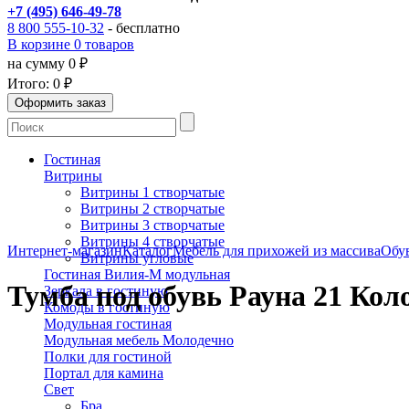
+7 (495) 646-49-78
8 800 555-10-32
- бесплатно
В корзине 0 товаров
на сумму 0 ₽
Итого:
0 ₽
Гостиная
Витрины
Витрины 1 створчатые
Витрины 2 створчатые
Витрины 3 створчатые
Витрины 4 створчатые
Интернет-магазин
Каталог
Мебель для прихожей из массива
Обу
Витрины угловые
Гостиная Вилия-М модульная
Тумба под обувь Рауна 21 Кол
Зеркала в гостиную
Комоды в гостиную
Модульная гостиная
Модульная мебель Молодечно
Полки для гостиной
Портал для камина
Свет
Бра