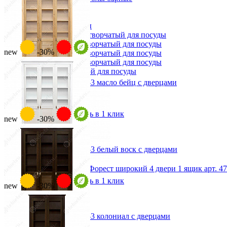
Сундуки
Табуреты
Шкафы для посуды
Шкаф 1-но створчатый для посуды
Шкаф 2-х створчатый для посуды
new
-30%
Шкаф 3-х створчатый для посуды
Шкаф 4-х створчатый для посуды
Шкаф угловой для посуды
Стеллаж для книг Рауна-3 масло бейц с дверцами
от 58 611 ₽
от 83 730 ₽
В корзину
Быстро купить в 1 клик
new
-30%
Стеллаж для книг Рауна-3 белый воск с дверцами
от 58 611 ₽
Шкаф для посуды Форест широкий 4 двери 1 ящик арт. 4
от 83 730 ₽
56 979 ₽
В корзину
Быстро купить в 1 клик
new
-30%
73 050 ₽
В корзину
Стеллаж для книг Рауна-3 колониал с дверцами
-22%
Прихожая
от 58 611 ₽